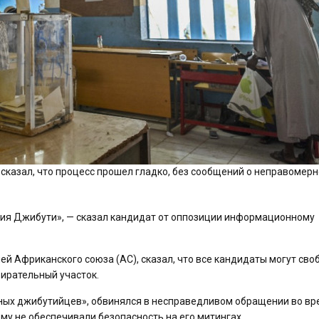
казал, что процесс прошел гладко, без сообщений о неправомер
ения Джибути», — сказал кандидат от оппозиции информационному
лей Африканского союза (АС), сказал, что все кандидаты могут сво
ирательный участок.
ных джибутийцев», обвинялся в несправедливом обращении во вр
ему не обеспечивали безопасность на его митингах.