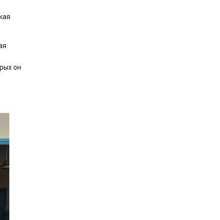
кая
ая
орых он