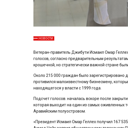
НОВОСТИ
Ветеран-правитель Джибути Исмаил Омар Геллех
голосов, согласно предварительным результатам,
крошечной, но стратегически важной стране бы
Около 215 000 граждан было зарегистрировано д
противился малоизвестному бизнесмену, который
находящегося у власти с 1999 года.
Подсчет голосов. началась вскоре после закрыти
которая выходит на один из самых оживленных 
Аравийским полуостровом.
«Президент Исмаил Омар Геллех получил 167 535 
Ахмед Чейк заявил общественному телеканалу RT