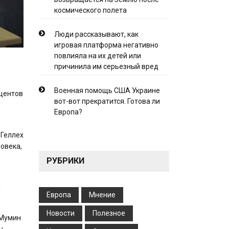
космического полета
Люди рассказывают, как
игровая платформа негативно
повлияла на их детей или
причинила им серьезный вред
Военная помощь США Украине
оцентов
вот-вот прекратится. Готова ли
Европа?
 Геллех
овека,
РУБРИКИ
и
Европа
Мнение
Новости
Полезное
 Мумин
ы