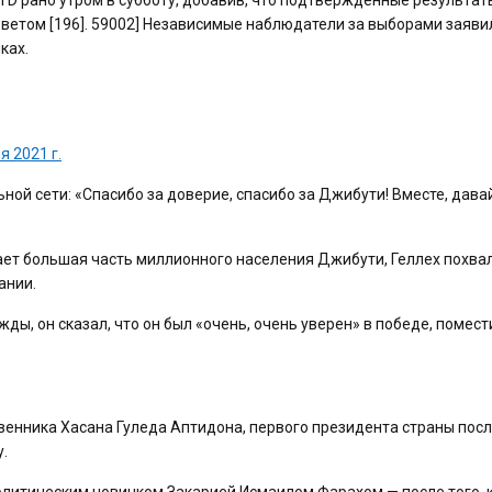
етом [196]. 59002] Независимые наблюдатели за выборами заявил
ках.
я 2021 г.
ьной сети: «Спасибо за доверие, спасибо за Джибути! Вместе, дава
вает большая часть миллионного населения Джибути, Геллех похва
ании.
ы, он сказал, что он был «очень, очень уверен» в победе, помест
енника Хасана Гуледа Аптидона, первого президента страны пос
.
олитическим новичком Закарией Исмаилом Фарахом — после того, 