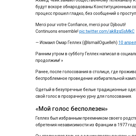
будут вскоре обнародованы Конституционным сов
процесс прошел гладко, без сообщений о проступ
Merci pour votre Confiance, merci pour Djibouti!
Continuons ensemble!
pic.twitter.com/ak8zqSsMkC
— Исмаил Омар Геллех (@IsmailOguelleh)
10 апрел
Ранним утром в субботу Геллех написал в социал
продолжим! »
Ранее, после голосования в столице, где прожи
беспроблемное проведение избирательной камп
Одетый в безупречные белые традиционные одежд
свой голос в прозрачную урну для голосования.
«Мой голос бесполезен»
Геллех был избранным преемником своего родств
обретения независимости из Франции в 1977 году
Он столкнулся только с одним претендентом — п