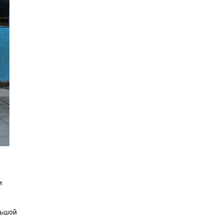
и
льшой