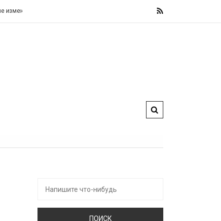
скальные правила, назвав их «железными» и «не подлежащими обсуждению».
Искать: