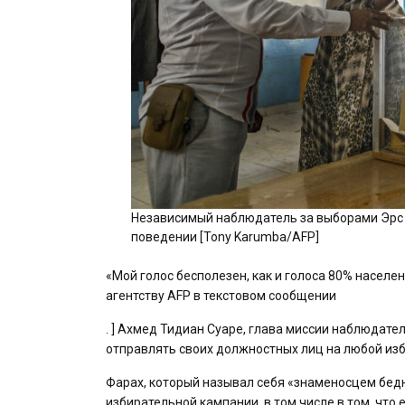
Независимый наблюдатель за выборами Эрс с
поведении [Tony Karumba/AFP]
«Мой голос бесполезен, как и голоса 80% насел
агентству AFP в текстовом сообщении
. ] Ахмед Тидиан Суаре, глава миссии наблюдате
отправлять своих должностных лиц на любой изб
Фарах, который называл себя «знаменосцем бед
избирательной кампании, в том числе в том, что 