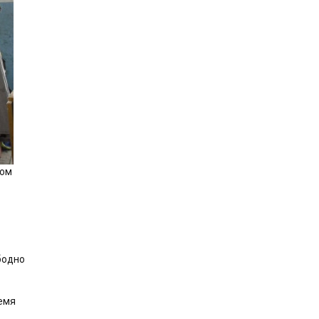
ном
бодно
емя