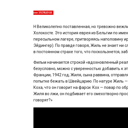
УКРАИНА
H
Великолепно поставленная, но тревожно вежл
Холокосте. Это история еврея из Бельгии по име
пересыльном лагере, притворяясь наполовину ир
Эйдингер). По правде говоря, Жиль не знает ни 
в постоянном страхе того, что поскользнется, за
Фильм начинается строкой «вдохновленный реал
безусловно, можно с уверенностью добавить к э
Франции, 1942 год; Жиля, сына раввина, отправ
попытке бежать в Швейцарию. По натуре Жиль — 
Коха, что он говорит на фарси. Кох — повар по 
Жиля во лжи, он подбивает его смехотворно про
говорят?»