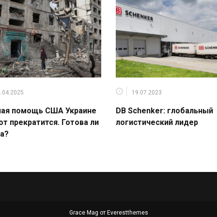
.04.2025
19.07.2023
ная помощь США Украине
DB Schenker: глобальный
от прекратится. Готова ли
логистический лидер
а?
Grace Mag от
Everestthemes