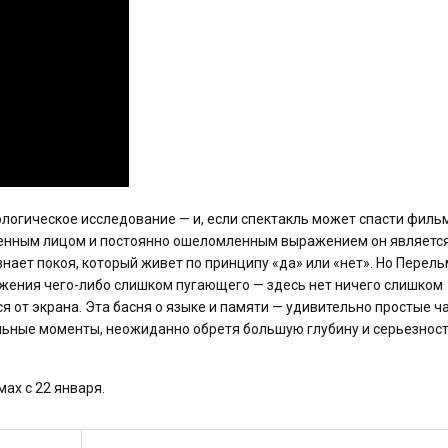
логическое исследование — и, если спектакль может спасти фильм
денным лицом и постоянно ошеломленным выражением он являетс
нает покоя, который живет по принципу «да» или «нет». Но Перел
ажения чего-либо слишком пугающего — здесь нет ничего слишком
 от экрана. Эта басня о языке и памяти — удивительно простые ч
льные моменты, неожиданно обретя большую глубину и серьезнос
ах с 22 января.