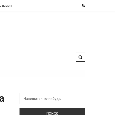
менит свои фискальные правила, назвав их «железными» и «не подлежащими
а
Искать: