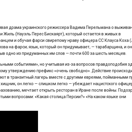
ивая драма украинского режиссера Вадима Перельмана о выживан
ни Жиль (Науэль Перес Бискаярт), который остается в живых в
анцем и обучая фарси свирепому нраву офицера СС Клауса Коха 
слова на фарси; язык, который он придумывает, — тарабарщина, и о
быв одно из придуманных им слов — почти 600 за шесть месяцев.
ьными событиями», но учитывая из-за вопросов правдоподобия зд
тому утверждению префикс «очень свободно». Действие происходи
ляют в транзитный лагерь вместе с другими евреями, пойманными п
хищник, он легко — слишком легко — убеждает нацистского офице
образованию, мечтает открыть ресторан в Иране после войны. Подоз
стыми вопросами: «Какая столица Персии?» «На каком языке они