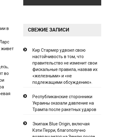
ии в
СВЕЖИЕ ЗАПИСИ
(Ларс
н живет
Кир Стармер удвоил свою
настойчивость в том, что
правительство не изменит свои
есь,
фискальные правила, назвав их
т во
«железными» и «не
ри
подлежащими обсуждению».
ра
ревая
Республиканские сторонники
Украины оказали давление на
Трампа после ракетных ударов
Экипаж Blue Origin, включая
Кэти Перри, благополучно
возвращается на Землю после