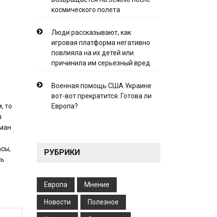
космического полета
Люди рассказывают, как
игровая платформа негативно
повлияла на их детей или
причинила им серьезный вред
Военная помощь США Украине
вот-вот прекратится. Готова ли
, то
Европа?
я
ьман
асы,
РУБРИКИ
ть
Европа
Мнение
Новости
Полезное