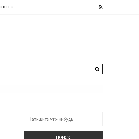
изменит свои фискальные правила, назвав их «железными» и «не подлежащи
Искать: