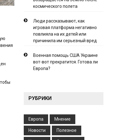
космического полета
Люди рассказывают, как
игровая платформа негативно
повлияла на их детей или
кую
причинила им серьезный вред
овения
Военная помощь США Украине
вот-вот прекратится. Готова ли
щен
Европа?
чтобы
РУБРИКИ
Европа
Мнение
Новости
Полезное