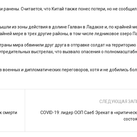
 ранены. Считается, что Китай также понес потери, но не сообщил
ышли из зоны действия в долине Галван в Ладакхе и, по крайней ме
айней мере в трех другие районы, в том числе ледниковое озеро Па
раны мира обвинили друг друга в отправке солдат на территорию
едупредительных выстрелах, что вызвало опасения о полномасштаб
в военных и дипломатических переговоров, хотя и не добились бо
СЛЕДУЮЩАЯ ЗАП
к смерти
COVID-19: лидер ООП Саеб Эрекат в «критичес
состо