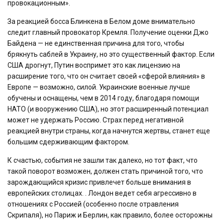
провокационным».
За реакцией босса Блинкена в Белом доме внимательно
следит главный провокатор Кремля. Получение оценки Джо
Байдена — не единственная причина для того, чтобы
брякнуть саблей в Украину, но это существенный фактор. Если
США дрогнут, Путин воспримет это как лицензию на
расширение того, что он считает своей «сферой влияния» в
Европе — возможно, силой. Украинские военные лучше
обучены и оснащены, чем в 2014 году, благодаря помощи
НАТО (и вооружению США), но этот расширенный потенциал
может не удержать Россию. Страх перед негативной
реакцией внутри страны, когда начнутся жертвы, станет еще
большим сдерживающим фактором.
К счастью, события не зашли так далеко, но тот факт, что
такой поворот возможен, должен стать причиной того, что
зарождающийся кризис привлечет больше внимания в
европейских столицах. . Лондон ведет себя агрессивно в
отношениях с Россией (особенно после отравления
Скрипаля), но Париж и Берлин, как правило, более осторожны