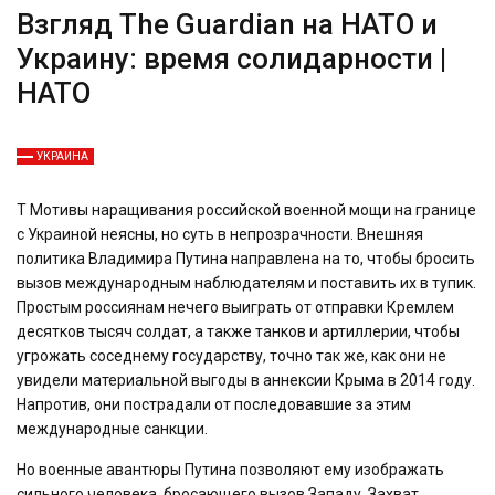
Взгляд The ​​Guardian на НАТО и
Украину: время солидарности |
НАТО
УКРАИНА
T
Мотивы наращивания российской военной мощи на границе
с Украиной неясны, но суть в непрозрачности. Внешняя
политика Владимира Путина направлена ​​на то, чтобы бросить
вызов международным наблюдателям и поставить их в тупик.
Простым россиянам нечего выиграть от отправки Кремлем
десятков тысяч солдат, а также танков и артиллерии, чтобы
угрожать соседнему государству, точно так же, как они не
увидели материальной выгоды в аннексии Крыма в 2014 году.
Напротив, они пострадали от последовавшие за этим
международные санкции.
Но военные авантюры Путина позволяют ему изображать
сильного человека, бросающего вызов Западу. Захват