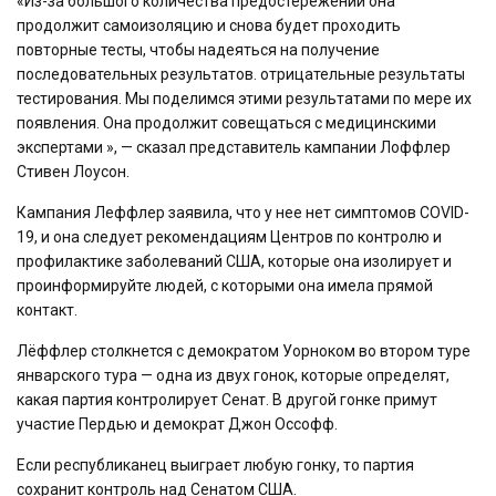
«Из-за большого количества предостережений она
продолжит самоизоляцию и снова будет проходить
повторные тесты, чтобы надеяться на получение
последовательных результатов. отрицательные результаты
тестирования. Мы поделимся этими результатами по мере их
появления. Она продолжит совещаться с медицинскими
экспертами », — сказал представитель кампании Лоффлер
Стивен Лоусон.
Кампания Леффлер заявила, что у нее нет симптомов COVID-
19, и она следует рекомендациям Центров по контролю и
профилактике заболеваний США, которые она изолирует и
проинформируйте людей, с которыми она имела прямой
контакт.
Лёффлер столкнется с демократом Уорноком во втором туре
январского тура — одна из двух гонок, которые определят,
какая партия контролирует Сенат. В другой гонке примут
участие Пердью и демократ Джон Оссофф.
Если республиканец выиграет любую гонку, то партия
сохранит контроль над Сенатом США.