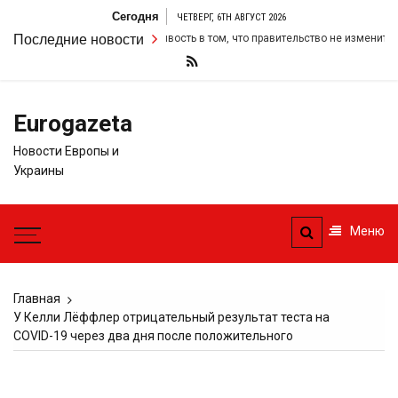
Перейти
Сегодня
ЧЕТВЕРГ, 6TH АВГУСТ 2026
к
мер удвоил свою настойчивость в том, что правительство не изменит свои
Последние новости
содержимому
Eurogazeta
Новости Европы и
Украины
Меню
Главная
У Келли Лёффлер отрицательный результат теста на
COVID-19 через два дня после положительного