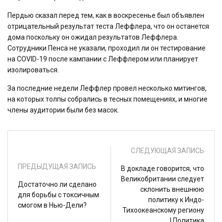
Пердью сказал перед тем, как в воскресенье был объявлен
отрицательный результат теста Леффлера, что он останется
дома поскольку он ожидал результатов Леффлера.
Сотрудники Пенса не указали, проходил ли он тестирование
на COVID-19 после кампании с Леффлером или планирует
изолироваться.
За последние недели Леффлер провел несколько митингов,
на которых толпы собрались в тесных помещениях, и многие
члены аудитории были без масок.
СЛЕДУЮЩАЯ ЗАПИСЬ
ПРЕДЫДУЩАЯ ЗАПИСЬ
В докладе говорится, что
Великобритании следует
Достаточно ли сделано
склонить внешнюю
для борьбы с токсичным
политику к Индо-
смогом в Нью-Дели?
Тихоокеанскому региону
| Политика