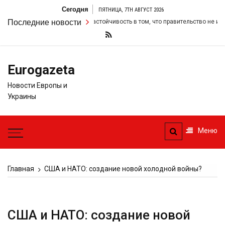
Перейти
Сегодня
ПЯТНИЦА, 7TH АВГУСТ 2026
к
ир Стармер удвоил свою настойчивость в том, что правительство не измен
Последние новости
содержимому
Eurogazeta
Новости Европы и
Украины
Меню
Главная
США и НАТО: создание новой холодной войны?
США и НАТО: создание новой