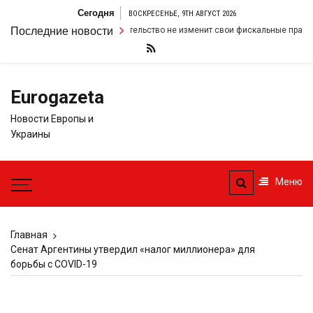
Перейти
Сегодня
ВОСКРЕСЕНЬЕ, 9TH АВГУСТ 2026
к
ивость в том, что правительство не изменит свои фискальные правила, на
Последние новости
содержимому
Eurogazeta
Новости Европы и
Украины
Меню
Главная
Сенат Аргентины утвердил «налог миллионера» для
борьбы с COVID-19