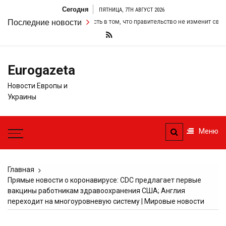
Перейти
Сегодня
ПЯТНИЦА, 7TH АВГУСТ 2026
к
удвоил свою настойчивость в том, что правительство не изменит свои фис
Последние новости
содержимому
Eurogazeta
Новости Европы и
Украины
Меню
Главная
Прямые новости о коронавирусе: CDC предлагает первые
вакцины работникам здравоохранения США; Англия
переходит на многоуровневую систему | Мировые новости