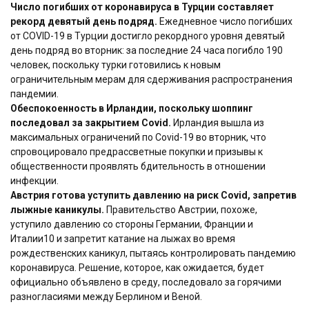
Число погибших от коронавируса в Турции составляет
рекорд девятый день подряд.
Ежедневное число погибших
от COVID-19 в Турции достигло рекордного уровня девятый
день подряд во вторник: за последние 24 часа погибло 190
человек, поскольку турки готовились к новым
ограничительным мерам для сдерживания распространения
пандемии.
Обеспокоенность в Ирландии, поскольку шоппинг
последовал за закрытием Covid.
Ирландия вышла из
максимальных ограничений по Covid-19 во вторник, что
спровоцировало предрассветные покупки и призывы к
общественности проявлять бдительность в отношении
инфекции.
Австрия готова уступить давлению на риск Covid, запретив
лыжные каникулы.
Правительство Австрии, похоже,
уступило давлению со стороны Германии, Франции и
Италии10 и запретит катание на лыжах во время
рождественских каникул, пытаясь контролировать пандемию
коронавируса. Решение, которое, как ожидается, будет
официально объявлено в среду, последовало за горячими
разногласиями между Берлином и Веной.