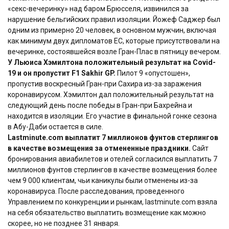
«секс-вечеринку» над баром Брюсселя, извинился за
нарушение бельгийских правил изоляции. Йожеф Саджер был
одним из примерно 20 человек, в основном мужчин, включая
как минимум двух дипломатов ЕС, которые присутствовали на
вечеринке, состоявшейся возле Гран-Плас в пятницу вечером.
У Льюиса Хэмилтона положительный результат на Covid-
19 и он пропустит F1 Sakhir GP.
Пилот 9 «опустошен»,
пропустив воскресный Гран-при Сахира из-за заражения
коронавирусом. Хэмилтон дал положительный результат на
следующий день после победы в Гран-при Бахрейна и
находится в изоляции. Его участие в финальной гонке сезона
в Абу-Даби остается в силе.
Lastminute.com выплатит 7 миллионов фунтов стерлингов
в качестве возмещения за отмененные праздники.
Сайт
бронирования авиабилетов и отелей согласился выплатить 7
миллионов фунтов стерлингов в качестве возмещения более
чем 9 000 клиентам, чьи каникулы были отменены из-за
коронавируса. После расследования, проведенного
Управлением по конкуренции и рынкам, lastminute.com взяла
на себя обязательство выплатить возмещение как можно
скорее, но не позднее 31 января.