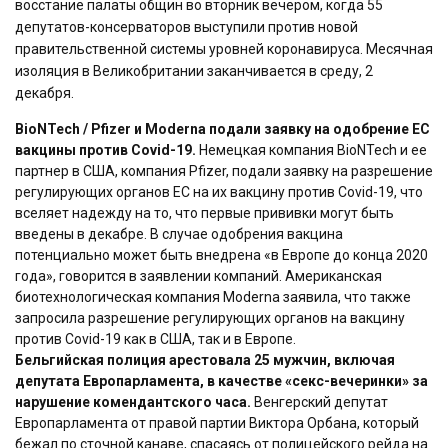
восстание палаты общин во вторник вечером, когда 55
депутатов-консерваторов выступили против новой
правительственной системы уровней коронавируса. Месячная
изоляция в Великобритании заканчивается в среду, 2
декабря.
BioNTech / Pfizer и Moderna подали заявку на одобрение ЕС
вакцины против Covid-19.
Немецкая компания BioNTech и ее
партнер в США, компания Pfizer, подали заявку на разрешение
регулирующих органов ЕС на их вакцину против Covid-19, что
вселяет надежду на то, что первые прививки могут быть
введены в декабре. В случае одобрения вакцина
потенциально может быть внедрена «в Европе до конца 2020
года», говорится в заявлении компаний. Американская
биотехнологическая компания Moderna заявила, что также
запросила разрешение регулирующих органов на вакцину
против Covid-19 как в США, так и в Европе.
Бельгийская полиция арестовала 25 мужчин, включая
депутата Европарламента, в качестве «секс-вечеринки» за
нарушение комендантского часа.
Венгерский депутат
Европарламента от правой партии Виктора Орбана, который
бежал по сточной канаве, спасаясь от полицейского рейда на