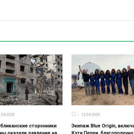
.04.2025
12.04.2025
бликанские сторонники
Экипаж Blue Origin, включ
ны оказали давление на
Кэти Перри, благополучно