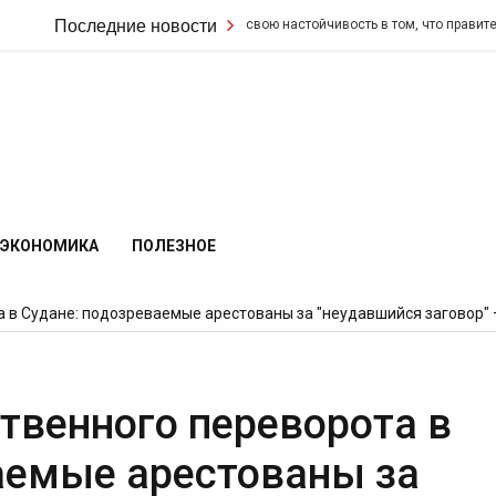
Последние новости
Кир Стармер удвоил свою настойчивость в том, что правительств
ЭКОНОМИКА
ПОЛЕЗНОЕ
 в Судане: подозреваемые арестованы за "неудавшийся заговор" —
твенного переворота в
аемые арестованы за