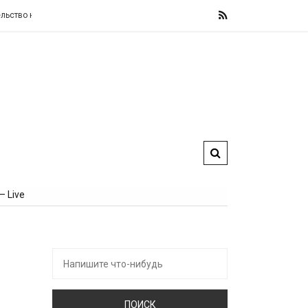
о не изменит свои фискальные правила, назвав их «железными» и «не подл
 Live
Искать: