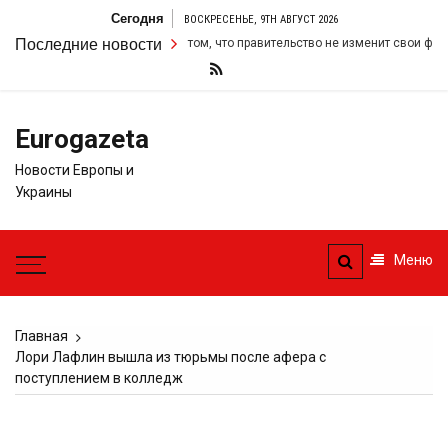
Перейти
Сегодня
ВОСКРЕСЕНЬЕ, 9TH АВГУСТ 2026
к
 свою настойчивость в том, что правительство не изменит свои фискальные
Последние новости
содержимому
Eurogazeta
Новости Европы и
Украины
Меню
Главная
Лори Лафлин вышла из тюрьмы после афера с
поступлением в колледж