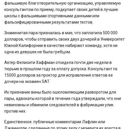
фальшивую благотворительную организацию, управляемую
консультантом по приему, подкупает своих детей в лучшие
школы с фальшивыми спортивными данными или
фальсифицированными результатами тестов.
Знаменитая пара призналась в мае, что заплатила 500 000
долларов, чтобы отправить своих двух дочерей в Университет
Южной Калифорнии в качестве набирают команду, хотя ни
одна из девушек не была гребцом.
Актер Фелисити Хаффман отсидела почти две недели в
тюрьме в прошлом году за оплату допуска. Консультант ns
15000 долларов за проктор для исправления ответов ее
дочери на экзамен SAT.
Их признание вины было ошеломляющим разворотом для
пары, адвокаты которой в течение года утверждали, что они
невиновны и обвинили следователей в фабрикации улик
против них.
Единственное. публичные комментарии Лафлин или
Джаннулли, сделанные по этому делу с момента их ареста в