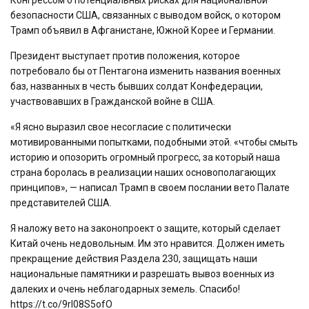
Конгрессом о потенциальных рисках для национальной
безопасности США, связанных с выводом войск, о котором
Трамп объявил в Афганистане, Южной Корее и Германии.
Президент выступает против положения, которое
потребовало бы от Пентагона изменить названия военных
баз, названных в честь бывших солдат Конфедерации,
участвовавших в Гражданской войне в США.
«Я ясно выразил свое несогласие с политически
мотивированными попытками, подобными этой. «чтобы смыть
историю и опозорить огромный прогресс, за который наша
страна боролась в реализации наших основополагающих
принципов», — написал Трамп в своем послании вето Палате
представителей США.
Я наложу вето на законопроект о защите, который сделает
Китай очень недовольным. Им это нравится. Должен иметь
прекращение действия Раздела 230, защищать наши
национальные памятники и разрешать вывоз военных из
далеких и очень неблагодарных земель. Спасибо!
https://t.co/9rI08S5ofO