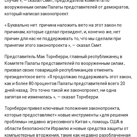
случае », — сказал Смит, председатель комитета по
вооруженным силам Палаты представителей от демократов,
который написал законопроект.
« Буквально нет. причина наложить вето на этот закон по
причинам, которые сделал президент, и, конечно же, нет
причин для нас не поддерживать то, что мы сделали при
принятии этого законопроекта », — сказал Смит.
Представитель Мак Торнберри, главный республиканец в
Комитете Палаты представителей по вооруженным силам ,
призвал своих товарищей-республиканцев отменить
президентское вето: «Я продолжаю поддерживать этот закон,
как и более 80 процентов Палаты представителей всего 20
дней назад. Это точно такой же законопроект, ни одна
запятая не изменилась », — сказал Торнберри.
Торнберри привел ключевые положения законопроекта,
которые предоставляют« новые инструменты »для решения
проблемы« недавно агрессивного Китая », помощь США в
области безопасности Израилю и новые средства защиты от
компьютерные вторжения, такие как недавно разоблаченная