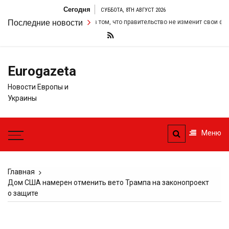
Перейти
Сегодня
СУББОТА, 8TH АВГУСТ 2026
к
оил свою настойчивость в том, что правительство не изменит свои фискал
Последние новости
содержимому
Eurogazeta
Новости Европы и
Украины
Меню
Главная
Дом США намерен отменить вето Трампа на законопроект
о защите