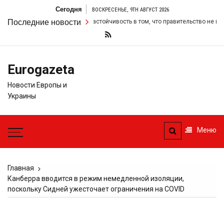
Перейти
Сегодня
ВОСКРЕСЕНЬЕ, 9TH АВГУСТ 2026
к
Кир Стармер удвоил свою настойчивость в том, что правительство не изме
Последние новости
содержимому
Eurogazeta
Новости Европы и
Украины
Меню
Главная
Канберра вводится в режим немедленной изоляции,
поскольку Сидней ужесточает ограничения на COVID