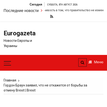
Перейти
Сегодня
СУББОТА, 8TH АВГУСТ 2026
к
армер удвоил свою настойчивость в том, что правительство не изменит св
Последние новости
содержимому
Eurogazeta
Новости Европы и
Украины
Меню
Главная
Гордон Браун заявил, что не откажется от борьбы за
отмену Brexit | Brexit