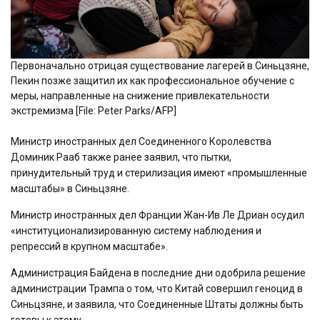
Первоначально отрицая существование лагерей в Синьцзяне,
Пекин позже защитил их как профессиональное обучение c
меры, направленные на снижение привлекательности
экстремизма [File: Peter Parks/AFP]
Министр иностранных дел Соединенного Королевства
Доминик Рааб также ранее заявил, что пытки,
принудительный труд и стерилизация имеют «промышленные
масштабы» в Синьцзяне.
Министр иностранных дел Франции Жан-Ив Ле Дриан осудил
«институционализированную систему наблюдения и
репрессий в крупном масштабе».
Администрация Байдена в последние дни одобрила решение
администрации Трампа о том, что Китай совершил геноцид в
Синьцзяне, и заявила, что Соединенные Штаты должны быть
готовы к этому.