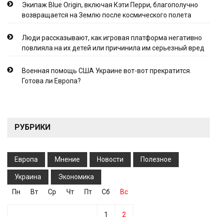
Экипаж Blue Origin, включая Кэти Перри, благополучно
возвращается на Землю после космического полета
Люди рассказывают, как игровая платформа негативно
повлияла на их детей или причинила им серьезный вред
Военная помощь США Украине вот-вот прекратится.
Готова ли Европа?
РУБРИКИ
Европа
Мнение
Новости
Полезное
Украина
Экономика
Пн
Вт
Ср
Чт
Пт
Сб
Вс
1
2