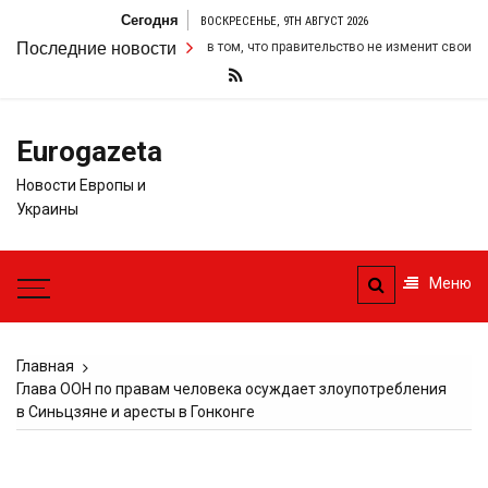
Перейти
Сегодня
ВОСКРЕСЕНЬЕ, 9TH АВГУСТ 2026
к
л свою настойчивость в том, что правительство не изменит свои фискальн
Последние новости
содержимому
Eurogazeta
Новости Европы и
Украины
Меню
Главная
Глава ООН по правам человека осуждает злоупотребления
в Синьцзяне и аресты в Гонконге