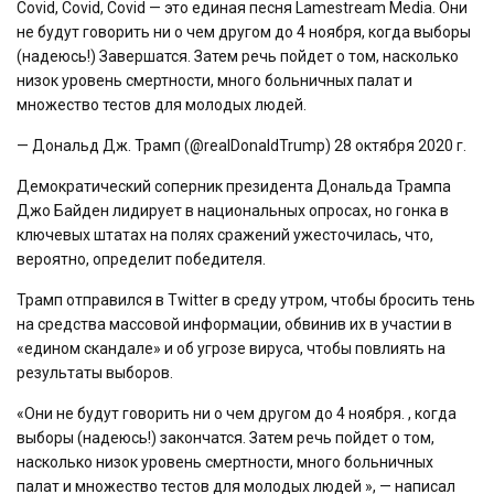
Covid, Covid, Covid — это единая песня Lamestream Media. Они
не будут говорить ни о чем другом до 4 ноября, когда выборы
(надеюсь!) Завершатся. Затем речь пойдет о том, насколько
низок уровень смертности, много больничных палат и
множество тестов для молодых людей.
— Дональд Дж. Трамп (@realDonaldTrump) 28 октября 2020 г.
Демократический соперник президента Дональда Трампа
Джо Байден лидирует в национальных опросах, но гонка в
ключевых штатах на полях сражений ужесточилась, что,
вероятно, определит победителя.
Трамп отправился в Twitter в среду утром, чтобы бросить тень
на средства массовой информации, обвинив их в участии в
«едином скандале» и об угрозе вируса, чтобы повлиять на
результаты выборов.
«Они не будут говорить ни о чем другом до 4 ноября. , когда
выборы (надеюсь!) закончатся. Затем речь пойдет о том,
насколько низок уровень смертности, много больничных
палат и множество тестов для молодых людей », — написал