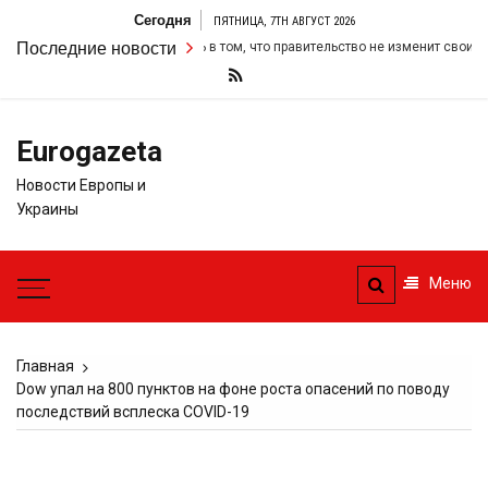
Перейти
Сегодня
ПЯТНИЦА, 7TH АВГУСТ 2026
к
оил свою настойчивость в том, что правительство не изменит свои фискал
Последние новости
содержимому
Eurogazeta
Новости Европы и
Украины
Меню
Главная
Dow упал на 800 пунктов на фоне роста опасений по поводу
последствий всплеска COVID-19