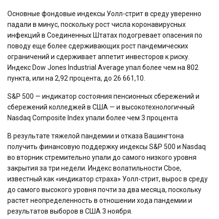
Основные фондовые индексы Уолл-стрит в среду уверенно
падали в минус, поскольку рост числа коронавирусных
инфекций в Соединенных Штатах подогревает опасения по
поводу еще более сдерживающих рост пандемических
ограничений и сдерживает аппетит инвесторов к риску.
Индекс Dow Jones Industrial Average упал более чем на 802
пункта, или на 2,92 процента, до 26 661,10.
S&P 500 — индикатор состояния пенсионных сбережений и
сбережений колледжей в США — и высокотехнологичный
Nasdaq Composite Index упали более чем 3 процента
В результате тяжелой пандемии и отказа Вашингтона
получить финансовую поддержку индексы S&P 500 и Nasdaq
во вторник стремительно упали до самого низкого уровня
закрытия за три недели. Индекс волатильности Cboe,
известный как «индикатор страха» Уолл-стрит, вырос в среду
до самого высокого уровня почти за два месяца, поскольку
растет неопределенность в отношении хода пандемии и
результатов выборов в США 3 ноября.