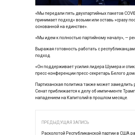
«Мы передали пять двухпартийных пакетов COVID»
принимает подход« возьми или оставь »сразу пос
основанной на единстве».
«Мы идем к полностью партийному началу», — р
Выражая готовность работать с республиканцам
подход.
«Он поддерживает усилия лидера Шумера и спике
пресс-конференции пресс-секретарь Белого дом
Партизанская политика также может замедлить 
Сенат приближается к делу об импичменте Трампа
нападением на Капитолий в прошлом месяце.
ПРЕДЫДУЩАЯ ЗАПИСЬ
Расколотой Республиканской партии в США р