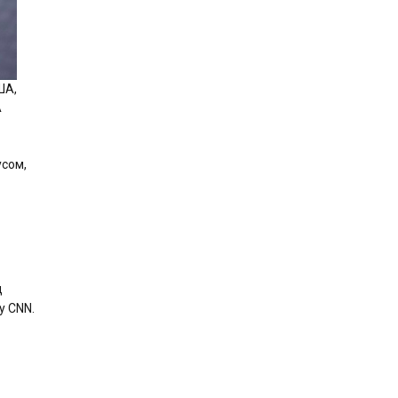
ША,
А
усом,
д
у CNN.