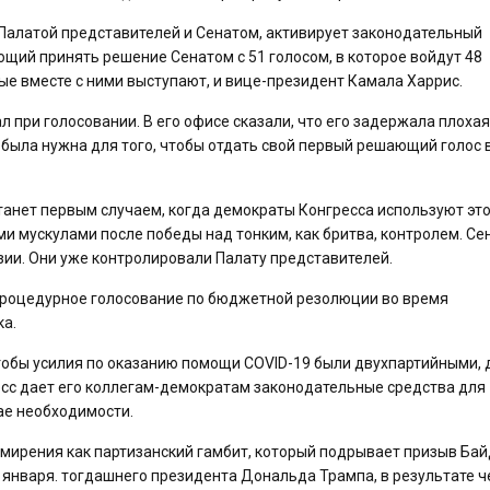
Палатой представителей и Сенатом, активирует законодательный
ий принять решение Сенатом с 51 голосом, в которое войдут 48
ые вместе с ними выступают, и вице-президент Камала Харрис.
 при голосовании. В его офисе сказали, что его задержала плохая
е была нужна для того, чтобы отдать свой первый решающий голос 
станет первым случаем, когда демократы Конгресса используют эт
и мускулами после победы над тонким, как бритва, контролем. Се
зии. Они уже контролировали Палату представителей.
процедурное голосование по бюджетной резолюции во время
ка.
чтобы усилия по оказанию помощи COVID-19 были двухпартийными,
есс дает его коллегам-демократам законодательные средства для
ае необходимости.
мирения как партизанский гамбит, который подрывает призыв Бай
 января. тогдашнего президента Дональда Трампа, в результате ч