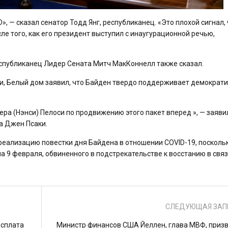
, — сказал сенатор Тодд Янг, республиканец. «Это плохой сигнал, 
ле того, как его президент выступил с инаугурационной речью,
еспубликанец Лидер Сената Митч МакКоннелл также сказал.
и, Белый дом заявил, что Байден твердо поддерживает демократ
ра (Нэнси) Пелоси по продвижению этого пакет вперед », — заяви
а Джен Псаки.
реализацию повестки дня Байдена в отношении COVID-19, посколь
 9 февраля, обвиненного в подстрекательстве к восстанию в связ
СЛЕДУЮЩАЯ ЗАП
асплата
Министр финансов США Йеллен, глава МВФ, приз