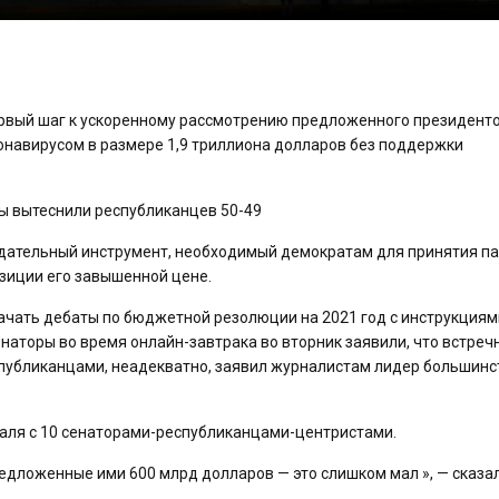
ервый шаг к ускоренному рассмотрению предложенного президен
онавирусом в размере 1,9 триллиона долларов без поддержки
ты вытеснили республиканцев 50-49
одательный инструмент, необходимый демократам для принятия п
зиции его завышенной цене.
ачать дебаты по бюджетной резолюции на 2021 год с инструкциям
наторы во время онлайн-завтрака во вторник заявили, что встреч
убликанцами, неадекватно, заявил журналистам лидер большинс
аля с 10 сенаторами-республиканцами-центристами.
редложенные ими 600 млрд долларов — это слишком мал », — сказа