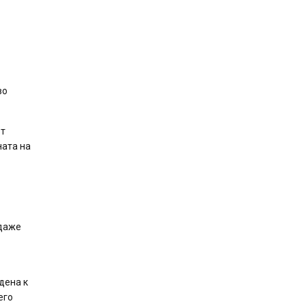
во
от
ната на
 даже
дена к
его