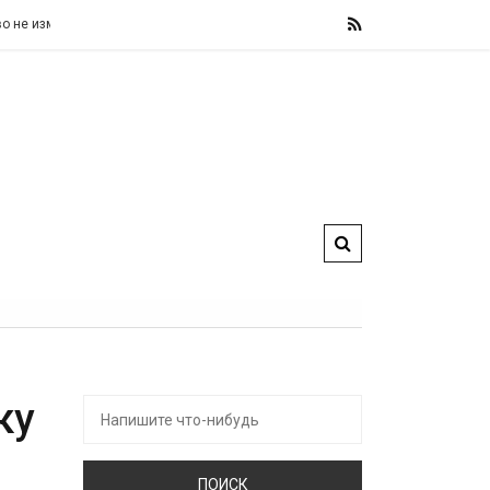
вои фискальные правила, назвав их «железными» и «не подлежащими обсужде
ку
Искать: