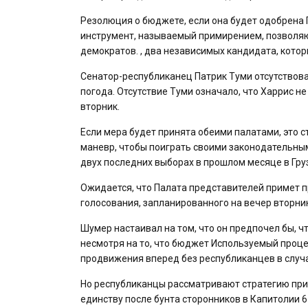
Резолюция о бюджете, если она будет одобрена 
инструмент, называемый примирением, позволяющ
демократов. , два независимых кандидата, котор
Сенатор-республиканец Патрик Туми отсутствовал
погода. Отсутствие Туми означало, что Харрис н
вторник.
Если мера будет принята обеими палатами, это 
маневр, чтобы поиграть своими законодательным
двух последних выборах в прошлом месяце в Гру
Ожидается, что Палата представителей примет 
голосования, запланированного на вечер вторни
Шумер настаивал на том, что он предпочел бы, 
несмотря на то, что бюджет Используемый проц
продвижения вперед без республиканцев в случ
Но республиканцы рассматривают стратегию при
единству после бунта сторонников в Капитолии 6