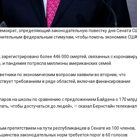
демократ, определяющий законодательную повестку дня Сената С
лнительным федеральным стимулам, чтобы помочь экономике СШ
зарегистрировано более 446 000 смертей, связанных с коронавир
, и пандемия потрясла миллионы американских семей.
етники по экономическим вопросам заявили во вторник, что
ствует требованиям в ряде областей, включая финансирование
ларов на школы по сравнению с предложением Байдена о 170 млр
елать, чтобы достучаться до людей», — сказал Бернстайн телеканал
ым препятствием на пути республиканцев в Сенате из 100 членов,
льшинства законодательных норм требуется порог в 60 голосов.