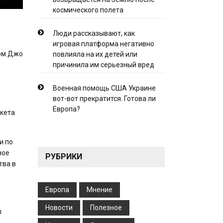
космического полета
Люди рассказывают, как
игровая платформа негативно
том Джо
повлияла на их детей или
причинила им серьезный вред
Военная помощь США Украине
вот-вот прекратится. Готова ли
Европа?
акета
и по
ное
РУБРИКИ
тва в
Европа
Мнение
Новости
Полезное
л