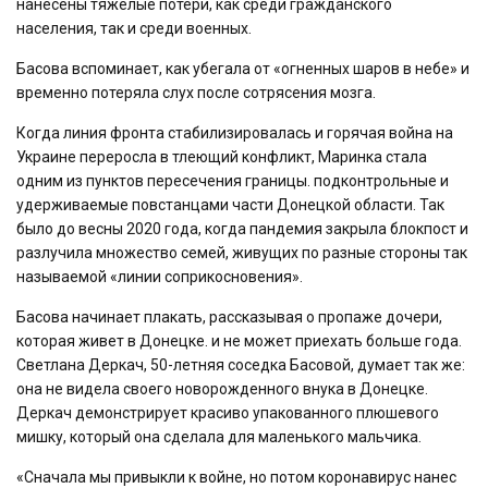
нанесены тяжелые потери, как среди гражданского
населения, так и среди военных.
Басова вспоминает, как убегала от «огненных шаров в небе» и
временно потеряла слух после сотрясения мозга.
Когда линия фронта стабилизировалась и горячая война на
Украине переросла в тлеющий конфликт, Маринка стала
одним из пунктов пересечения границы. подконтрольные и
удерживаемые повстанцами части Донецкой области. Так
было до весны 2020 года, когда пандемия закрыла блокпост и
разлучила множество семей, живущих по разные стороны так
называемой «линии соприкосновения».
Басова начинает плакать, рассказывая о пропаже дочери,
которая живет в Донецке. и не может приехать больше года.
Светлана Деркач, 50-летняя соседка Басовой, думает так же:
она не видела своего новорожденного внука в Донецке.
Деркач демонстрирует красиво упакованного плюшевого
мишку, который она сделала для маленького мальчика.
«Сначала мы привыкли к войне, но потом коронавирус нанес