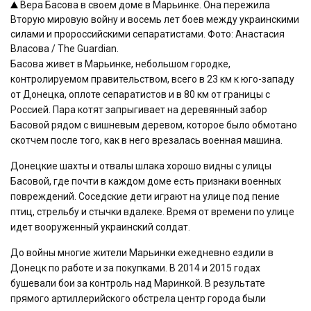
Вера Басова в своем доме в Марьинке. Она пережила
Вторую мировую войну и восемь лет боев между украинскими
силами и пророссийскими сепаратистами. Фото: Анастасия
Власова / The Guardian.
Басова живет в Марьинке, небольшом городке,
контролируемом правительством, всего в 23 км к юго-западу
от Донецка, оплоте сепаратистов и в 80 км от границы с
Россией. Пара котят запрыгивает на деревянный забор
Басовой рядом с вишневым деревом, которое было обмотано
скотчем после того, как в него врезалась военная машина.
Донецкие шахты и отвалы шлака хорошо видны с улицы
Басовой, где почти в каждом доме есть признаки военных
повреждений. Соседские дети играют на улице под пение
птиц, стрельбу и стычки вдалеке. Время от времени по улице
идет вооруженный украинский солдат.
До войны многие жители Марьинки ежедневно ездили в
Донецк по работе и за покупками. В 2014 и 2015 годах
бушевали бои за контроль над Маринкой. В результате
прямого артиллерийского обстрела центр города были