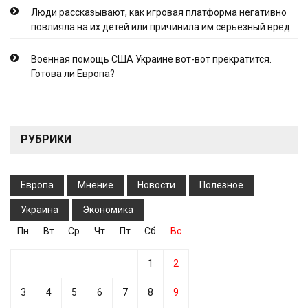
Люди рассказывают, как игровая платформа негативно
повлияла на их детей или причинила им серьезный вред
Военная помощь США Украине вот-вот прекратится.
Готова ли Европа?
РУБРИКИ
Европа
Мнение
Новости
Полезное
Украина
Экономика
Пн
Вт
Ср
Чт
Пт
Сб
Вс
1
2
3
4
5
6
7
8
9