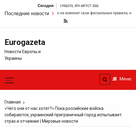
Перейти
Сегодня
СУББОТА, 8TH АВГУСТ 2026
к
ом, что правительство не изменит свои фискальные правила, назвав их «ж
Последние новости
содержимому
Eurogazeta
Новости Европы и
Украины
Меню
Главная
«Чего они от нас хотят?» Пока российские войска
собираются, украинский приграничный город испытывает
страх и отчаяние | Мировые новости