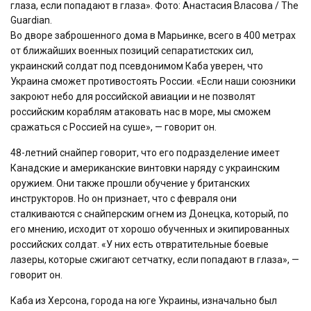
глаза, если попадают в глаза». Фото: Анастасия Власова / The
Guardian.
Во дворе заброшенного дома в Марьинке, всего в 400 метрах
от ближайших военных позиций сепаратистских сил,
украинский солдат под псевдонимом Каба уверен, что
Украина сможет противостоять России. «Если наши союзники
закроют небо для российской авиации и не позволят
российским кораблям атаковать нас в море, мы сможем
сражаться с Россией на суше», — говорит он.
48-летний снайпер говорит, что его подразделение имеет
Канадские и американские винтовки наряду с украинским
оружием. Они также прошли обучение у британских
инструкторов. Но он признает, что с февраля они
сталкиваются с снайперским огнем из Донецка, который, по
его мнению, исходит от хорошо обученных и экипированных
российских солдат. «У них есть отвратительные боевые
лазеры, которые сжигают сетчатку, если попадают в глаза», —
говорит он.
Каба из Херсона, города на юге Украины, изначально был