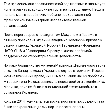
Тем временем она засаживает свой сад цветами и планирует
испечь
paskas
традиционные торты на православную Пасху в
начале мая, в новой печи, любезно предоставленной
французской гуманитарной неправительственной
организацией.
После переговоров с президентом Макроном в Париже в
пятницу президент Украины Владимир Зеленский призвал к
саммиту между Украиной, Россией, Германией и Францией.
НАТО, США и ЕС заверили Украину в «непоколебимой»
поддержке ее «территориальной целостности».
Но, как и большинство жителей Марьинки, Деркач мало верит
в то, что Запад поможет Украине в случае вторжения России.
«Мы не нужны ни Европе, ни США в решении наших проблем»,
— говорит она. Но оказавшись на передовой этого конфликта,
Маринка, похоже, была в значительной степени забыта и
остальной Украиной.
Когда в 2014 году началась война, поставки природного газа
были прекращены и до сих пор не восстановлены.