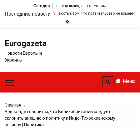
Перейти
Сегодня
ПОНЕДЕЛЬНИК, 10TH АВГУСТ 2026
к
ер удвоил свою настойчивость в том, что правительство не изменит свои 
Последние новости
содержимому
Eurogazeta
Новости Европы и
Украины
Меню
Главная
В докладе говорится, что Великобритании следует
склонить внешнюю политику к Индо-Тихоокеанскому
региону | Политика