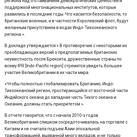
региона над отстаиванием демократических ценностей и
поддержкой многонациональных институтов, которые
развились в последние годы. Что касается безопасности, то
британские военные, и в частности Королевский флот, будут
желанным присутствием в водах Индо-Тихоокеанского
региона ».
В докладе утверждается:« В противоречие с некоторыми из
преобладающих версий о предполагаемых британских
неуместность после Брексита, дружественные страны по
всему IPR [Indo-Pacific region] стремятся увидеть большее
участие Великобритании в их части мира.
«Чтобы полностью глобализировать Британию, Индо-
Тихоокеанский регион, простирающийся от восточной части
Индийского океана до западная часть Тихого океана и
Океания, должны стать приоритетом ».
В отчете говорится, что с начала 2010-х годов
Великобритания слишком сосредоточивалась на торговле с
Китаем и не считала подъем Азии эпохальной
трансформацией, вызванной много вкладов, и не только