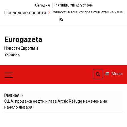
Перейти
Сегодня
ПЯТНИЦА, 7TH АВГУСТ 2026
к
армер удвоил свою настойчивость в том, что правительство не изменит св
Последние новости
содержимому
Eurogazeta
Новости Европы и
Украины
Меню
Главная
США: продажа нефти и газа Arctic Refuge намечена на
начало января