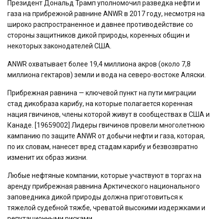
Президент Дональд Трамп уполномочил разведка нефти и
газа на прибрежной равнине ANWR в 2017 году, несмотря на
широко распространенное и давнее противодействие со
стороны защитников дикой природы, коренных общин и
некоторых законодателей США.
ANWR охватывает более 19,4 миллиона акров (около 7,8
миллиона гектаров) земли и вода на северо-востоке Аляски.
Прибрежная равнина — ключевой пункт на пути миграции
стад дикобраза карибу, на которые полагается коренная
нация гвичинов, члены которой живут в сообществах в США и
Канаде. [19659002] Лидеры гвичинов провели многолетнюю
кампанию по защите ANWR от добычи нефти и газа, которая,
по их словам, нанесет вред стадам карибу и безвозвратно
изменит их образ жизни.
Любые нефтяные компании, которые участвуют в торгах на
аренду прибрежная равнина Арктического национального
заповедника дикой природы должна приготовиться к
тяжелой судебной тяжбе, чреватой высокими издержками и
репутационными рисками