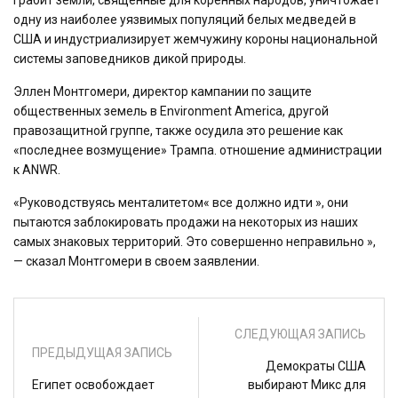
грабит земли, священные для коренных народов, уничтожает
одну из наиболее уязвимых популяций белых медведей в
США и индустриализирует жемчужину короны национальной
системы заповедников дикой природы.
Эллен Монтгомери, директор кампании по защите
общественных земель в Environment America, другой
правозащитной группе, также осудила это решение как
«последнее возмущение» Трампа. отношение администрации
к ANWR.
«Руководствуясь менталитетом« все должно идти », они
пытаются заблокировать продажи на некоторых из наших
самых знаковых территорий. Это совершенно неправильно »,
— сказал Монтгомери в своем заявлении.
СЛЕДУЮЩАЯ ЗАПИСЬ
ПРЕДЫДУЩАЯ ЗАПИСЬ
Демократы США
Египет освобождает
выбирают Микс для