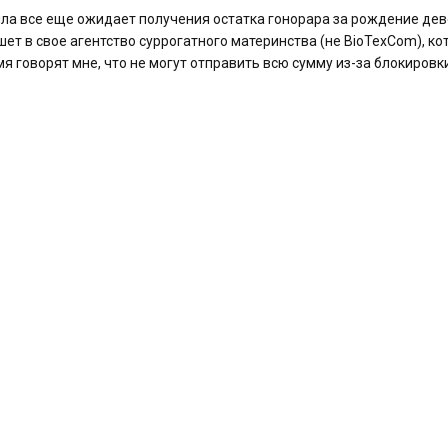
мила все еще ожидает получения остатка гонорара за рождение де
ет в свое агентство суррогатного материнства (не BioTexCom), ко
мя говорят мне, что не могут отправить всю сумму из-за блокировк