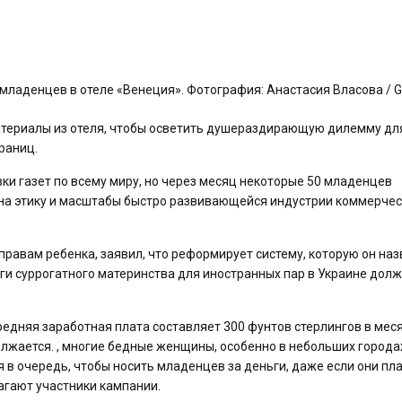
младенцев в отеле «Венеция». Фотография: Анастасия Власова / G
атериалы из отеля, чтобы осветить душераздирающую дилемму дл
раниц.
и газет по всему миру, но через месяц некоторые 50 младенцев
ет на этику и масштабы быстро развивающейся индустрии коммерче
правам ребенка, заявил, что реформирует систему, которую он наз
уги суррогатного материнства для иностранных пар в Украине дол
едняя заработная плата составляет 300 фунтов стерлингов в меся
лжается. , многие бедные женщины, особенно в небольших города
 в очередь, чтобы носить младенцев за деньги, даже если они пл
агают участники кампании.