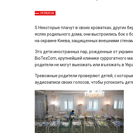
УКРАИНА
S
Некоторые плачут в своих кроватках; других бе
яслях родильного дома, они выстроились бок о 
на окраине Киева, защищенных внешними стенам
Это дети иностранных пар, рожденные от украин
BioTexCom, крупнейшей клинике суррогатного мат
родители не могут выезжать или въезжать в Украи
Тревожные родители проверяют детей, с которым
аудиозаписи своих голосов, чтобы успокоить дет