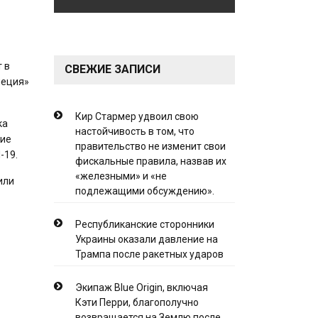
 в
СВЕЖИЕ ЗАПИСИ
неция»
Кир Стармер удвоил свою
ка
настойчивость в том, что
кие
правительство не изменит свои
-19.
фискальные правила, назвав их
«железными» и «не
или
подлежащими обсуждению».
Республиканские сторонники
Украины оказали давление на
Трампа после ракетных ударов
Экипаж Blue Origin, включая
Кэти Перри, благополучно
возвращается на Землю после