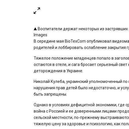
Воспитатели держат некоторых из застрявших 
Images
В середине мая BioTexCom опубликовал видеом
родителей и лоббировать ослабление закрытия г
Тяжелое положение младенцев попало в заголовк
остаются в отеле, и сага бросает серьезный св
деторождения в Украине.
Николай Кулеба, украинский уполномоченный по 
нарушения прав детей было недостаточно, и усл
быть запрещены.
Однако в условиях дефицитной экономики, где ср
война с Россией и ее доверенными лицами продо
сельской местности, по-прежнему выстраиваются
тяжелую цену за здоровье и психологию, как пол