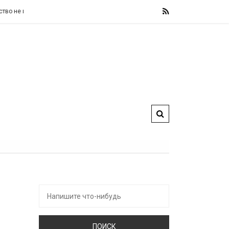
менит свои фискальные правила, назвав их «железными» и «не подлежащими
Искать: