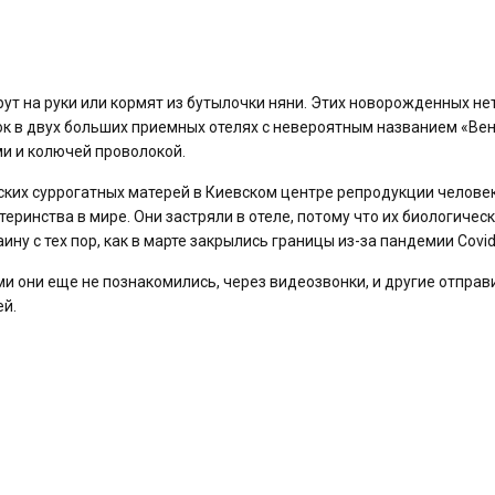
рут на руки или кормят из бутылочки няни. Этих новорожденных нет
бок в двух больших приемных отелях с невероятным названием «Ве
и и колючей проволокой.
ских суррогатных матерей в Киевском центре репродукции челове
еринства в мире. Они застряли в отеле, потому что их биологичес
ну с тех пор, как в марте закрылись границы из-за пандемии Covid
и они еще не познакомились, через видеозвонки, и другие отправ
ей.