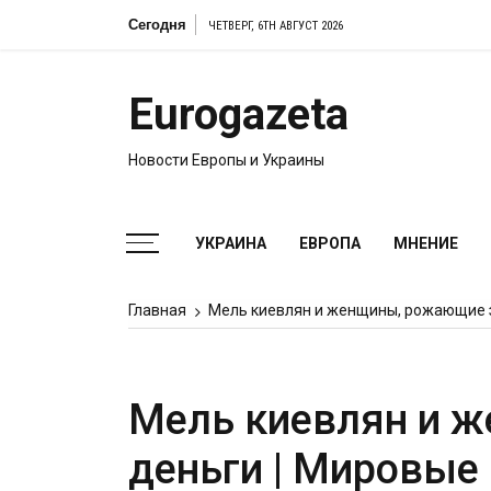
Перейти
Сегодня
ЧЕТВЕРГ, 6TH АВГУСТ 2026
к
содержимому
Eurogazeta
Новости Европы и Украины
УКРАИНА
ЕВРОПА
МНЕНИЕ
Главная
Мель киевлян и женщины, рожающие з
Мель киевлян и 
деньги | Мировые