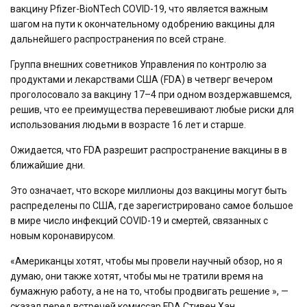
вакцину Pfizer-BioNTech COVID-19, что является важным
шагом на пути к окончательному одобрению вакцины для
дальнейшего распространения по всей стране.
Группа внешних советников Управления по контролю за
продуктами и лекарствами США (FDA) в четверг вечером
проголосовало за вакцину 17–4 при одном воздержавшемся,
решив, что ее преимущества перевешивают любые риски для
использования людьми в возрасте 16 лет и старше.
Ожидается, что FDA разрешит распространение вакцины в в
ближайшие дни.
Это означает, что вскоре миллионы доз вакцины могут быть
распределены по США, где зарегистрировано самое большое
в мире число инфекций COVID-19 и смертей, связанных с
новым коронавирусом.
«Американцы хотят, чтобы мы провели научный обзор, но я
думаю, они также хотят, чтобы мы не тратили время на
бумажную работу, а не на то, чтобы продвигать решение », —
сказал перед встречей комиссар FDA Стивен Хан.