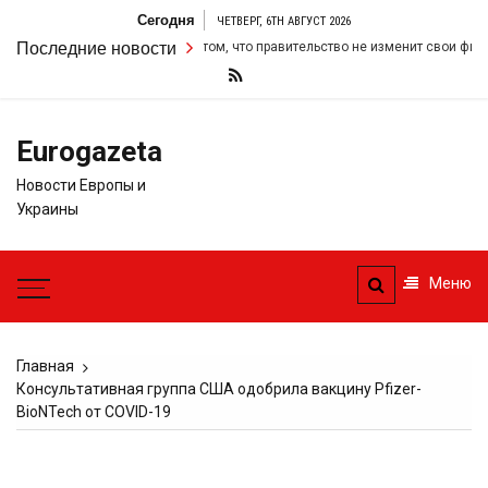
Перейти
Сегодня
ЧЕТВЕРГ, 6TH АВГУСТ 2026
к
ил свою настойчивость в том, что правительство не изменит свои фискаль
Последние новости
содержимому
Eurogazeta
Новости Европы и
Украины
Меню
Главная
Консультативная группа США одобрила вакцину Pfizer-
BioNTech от COVID-19