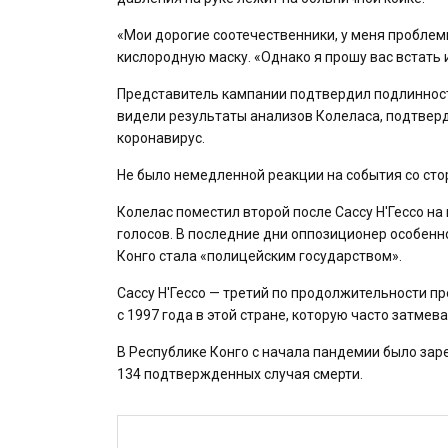
«Мои дорогие соотечественники, у меня проблемы
кислородную маску. «Однако я прошу вас встать и
Представитель кампании подтвердил подлинност
видели результаты анализов Колеласа, подтверди
коронавирус.
Не было немедленной реакции на события со сто
Колелас поместил второй после Сассу Н'Гессо на
голосов. В последние дни оппозиционер особенн
Конго стала «полицейским государством».
Сассу Н'Гессо — третий по продолжительности пре
с 1997 года в этой стране, которую часто затме
В Республике Конго с начала пандемии было зар
134 подтвержденных случая смерти.