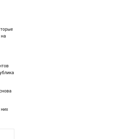
оторые
 на
нтов
публика
 снова
 них