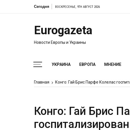
Перейти
Сегодня
ВОСКРЕСЕНЬЕ, 9TH АВГУСТ 2026
к
содержимому
Eurogazeta
Новости Европы и Украины
УКРАИНА
ЕВРОПА
МНЕНИЕ
Главная
Конго: Гай Брис Парфе Колелас госпит
Конго: Гай Брис П
госпитализирован