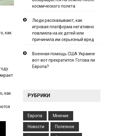
космического полета
Люди рассказывают, как
игровая платформа негативно
о, как
повлияла на их детей или
причинила им серьезный вред
Военная помощь США Украине
вот-вот прекратится. Готова ли
Европа?
году.
мирает
, как
РУБРИКИ
аются
Европа
Мнение
Новости
Полезное