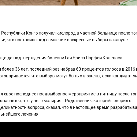
еспублики Конго получал кислород в частной больнице после тог
емьи, что поставило под сомнение воскресные выборы накануне
еще до подтверждения болезни Гая Бриса Парфеи Колеласа.
 более 36 лет, последний раз набрав 60 процентов голосов в 2016 
говаривается, что выборы могут быть отложены, если кандидат у
ил свое последнее предвыборное мероприятие в пятницу после того
опасается, что у него малярия. . Родственник, который говорил с
 деликатности вопроса, сказал, что в настоящее время разрабатыв
льнейшего лечения.