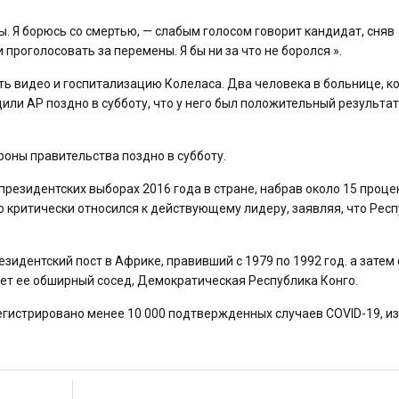
. Я борюсь со смертью, — слабым голосом говорит кандидат, сняв
 проголосовать за перемены. Я бы ни за что не боролся ».
ь видео и госпитализацию Колеласа. Два человека в больнице, к
ли AP поздно в субботу, что у него был положительный результат
роны правительства поздно в субботу.
 президентских выборах 2016 года в стране, набрав около 15 проце
о критически относился к действующему лидеру, заявляя, что Рес
зидентский пост в Африке, правивший с 1979 по 1992 год. а затем
вает ее обширный сосед, Демократическая Республика Конго.
егистрировано менее 10 000 подтвержденных случаев COVID-19, из