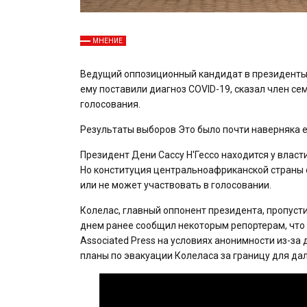
МНЕНИЕ
Ведущий оппозиционный кандидат в президенты Р
ему поставили диагноз COVID-19, сказал член с
голосования.
Результаты выборов Это было почти наверняка 
Президент Дени Сассу Н'Гессо находится у власти
Но конституция центральноафриканской страны о
или не может участвовать в голосовании.
Колелас, главный оппонент президента, пропуст
днем ​​ранее сообщил некоторым репортерам, что 
Associated Press на условиях анонимности из-за
планы по эвакуации Колеласа за границу для да