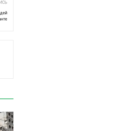
ИСЬ
юдей
анте