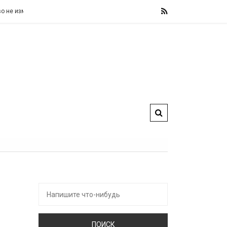
енит свои фискальные правила, назвав их «железными» и «не подлежащими 
Искать: