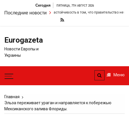
Перейти
Сегодня
ПЯТНИЦА, 7TH АВГУСТ 2026
к
Кир Стармер удвоил свою настойчивость в том, что правительство не изме
Последние новости
содержимому
Eurogazeta
Новости Европы и
Украины
Меню
Главная
Эльза переживает ураган и направляется к побережью
Мексиканского залива Флориды.