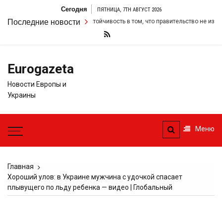
Перейти
Сегодня
ПЯТНИЦА, 7TH АВГУСТ 2026
к
ир Стармер удвоил свою настойчивость в том, что правительство не измени
Последние новости
содержимому
Eurogazeta
Новости Европы и
Украины
Меню
Главная
Хороший улов: в Украине мужчина с удочкой спасает
плывущего по льду ребенка — видео | Глобальный