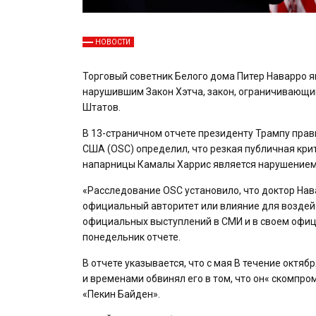
НОВОСТИ
Торговый советник Белого дома Питер Наварро 
нарушившим Закон Хэтча, закон, ограничивающ
Штатов.
В 13-страничном отчете президенту Трампу пра
США (OSC) определил, что резкая публичная кри
напарницы Камалы Харрис является нарушением
«Расследование OSC установило, что доктор Нав
официальный авторитет или влияние для воздейс
официальных выступлений в СМИ и в своем офици
понедельник отчете.
В отчете указывается, что с мая В течение октя
и временами обвинял его в том, что он« скомпр
«Пекин Байден».