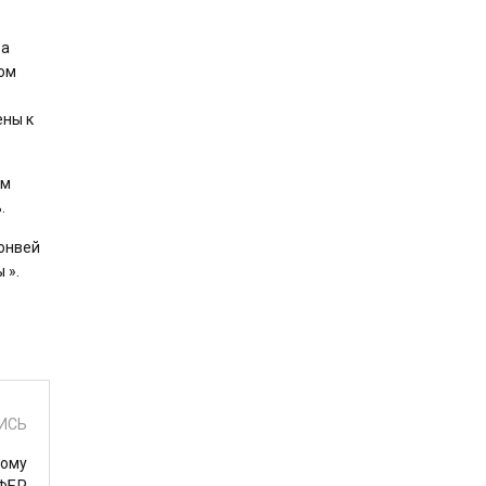
ва
том
ены к
ом
.
Конвей
 ».
ИСЬ
кому