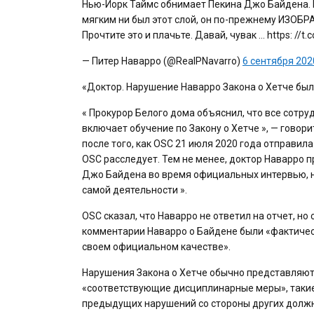
Нью-Йорк Таймс обнимает Пекина Джо Байдена. 
мягким ни был этот слой, он по-прежнему ИЗОБР
Прочтите это и плачьте. Давай, чувак … https: //
— Питер Наварро (@RealPNavarro)
6 сентября 2020
«Доктор. Нарушение Наварро Закона о Хетче был
« Прокурор Белого дома объяснил, что все сотру
включает обучение по Закону о Хетче », — говор
после того, как OSC 21 июля 2020 года отправил
OSC расследует. Тем не менее, доктор Наварро 
Джо Байдена во время официальных интервью, нес
самой деятельности ».
OSC сказал, что Наварро не ответил на отчет, н
комментарии Наварро о Байдене были «фактичес
своем официальном качестве».
Нарушения Закона о Хетче обычно представляют
«соответствующие дисциплинарные меры», такие
предыдущих нарушений со стороны других должн