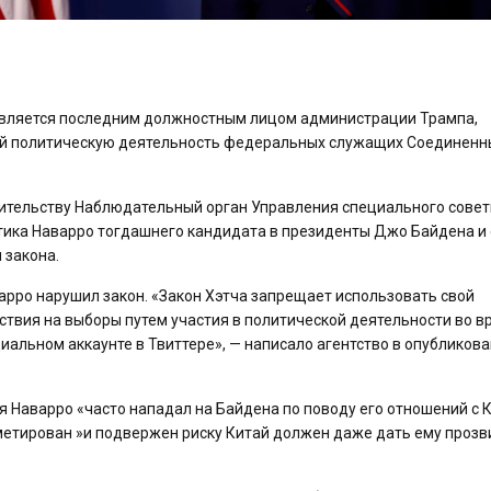
является последним должностным лицом администрации Трампа,
ий политическую деятельность федеральных служащих Соединенн
вительству Наблюдательный орган Управления специального сове
тика Наварро тогдашнего кандидата в президенты Джо Байдена и 
 закона.
арро нарушил закон. «Закон Хэтча запрещает использовать свой
твия на выборы путем участия в политической деятельности во в
альном аккаунте в Твиттере», — написало агентство в опубликов
бря Наварро «часто нападал на Байдена по поводу его отношений с 
ометирован »и подвержен риску Китай должен даже дать ему проз