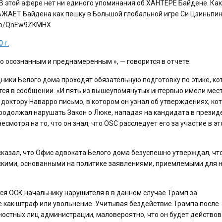
В этой афере нет ни единого упоминания об ХАНТЕРЕ Байдене. Ка
АЖАЕТ Байдена как пешку в Большой глобальной игре Си Цзиньпин
t.co/QnEw9ZKMHX
 г.
о осознанным и преднамеренным », — говорится в отчете.
дники Белого дома проходят обязательную подготовку по этике, ко
ится в сообщении. «И пять из вышеупомянутых интервью имели мес
а доктору Наварро письмо, в котором он узнал об утверждениях, ко
продолжал нарушать Закон о Люке, нападая на кандидата в презид
мотря на то, что он знал, что OSC расследует его за участие в эт
о сказал, что Офис адвоката Белого дома безуспешно утверждал, чт
кими, основанными на политике заявлениями, приемлемыми для н
ся ОСК начальнику нарушителя в в данном случае Трамп за
 как штраф или увольнение. Учитывая бездействие Трампа после
остных лиц администрации, маловероятно, что он будет действов