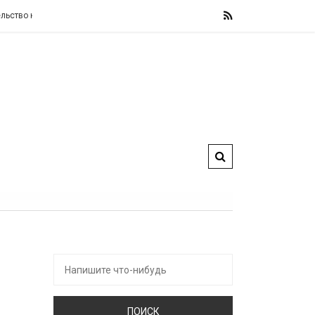
 изменит свои фискальные правила, назвав их «железными» и «не подлежащ
Искать: