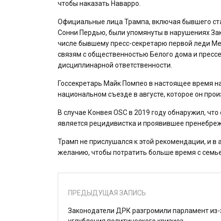
чтобы наказать Наварро.
Официальные лица Трампа, включая бывшего ста
Сонни Пердью, были упомянуты в нарушениях Зак
числе бывшему пресс-секретарю первой леди Ме
связям с общественностью Белого дома и прессе
дисциплинарной ответственности.
Госсекретарь Майк Помпео в настоящее время н
национальном съезде в августе, которое он про
В случае Конвея OSC в 2019 году обнаружил, что 
является рецидивистка и проявившее пренебреже
Трамп не прислушался к этой рекомендации, и в 
желанию, чтобы потратить больше время с семье
ПРЕДЫДУЩАЯ ЗАПИСЬ
Законодатели ДРК разгромили парламент из-