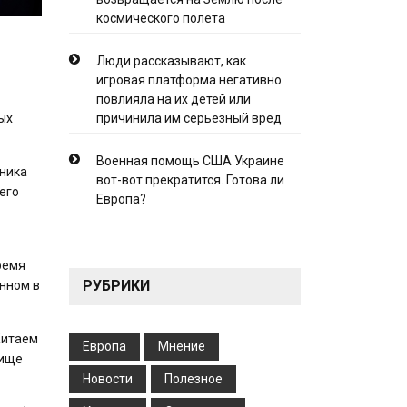
космического полета
Люди рассказывают, как
игровая платформа негативно
повлияла на их детей или
причинила им серьезный вред
ых
Военная помощь США Украине
тника
вот-вот прекратится. Готова ли
его
Европа?
ремя
РУБРИКИ
анном в
Китаем
Европа
Мнение
вище
Новости
Полезное