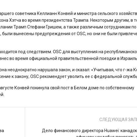
ршего советника Келлианн Конвей и министра сельского хозяйст
она Хэтча во время президентства Трампа. Некоторым другим, в 
лании Трамп Стефани Гришем, а также различным сотрудникам по
, были вынесены предупреждения от OSC, но они не были привлеч
аходится под следствием. OSC для выступления на республиканск
изнес во время официальной правительственной поездки в Израиль
она неоднократно нарушала закон, и сказал: «Учитывая, что г-жа 
ние к закону, OSC рекомендует уволить ее с федеральной службы
августе Конвей покинула свой пост в Белом доме по собственному
й.
СЛЕДУЮЩАЯ ЗАП
за
Дело финансового директора Huawei: канадс