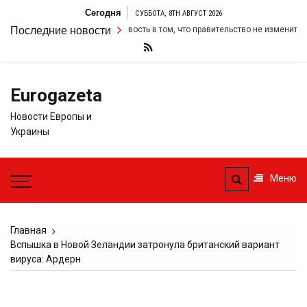
Перейти
Сегодня
СУББОТА, 8TH АВГУСТ 2026
к
р удвоил свою настойчивость в том, что правительство не изменит свои ф
Последние новости
содержимому
Eurogazeta
Новости Европы и
Украины
Меню
Главная
Вспышка в Новой Зеландии затронула британский вариант
вируса: Ардерн