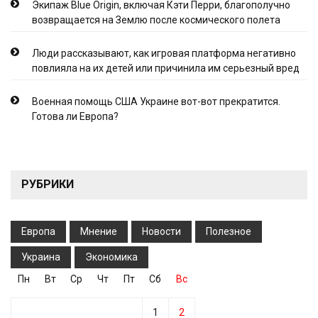
Экипаж Blue Origin, включая Кэти Перри, благополучно
возвращается на Землю после космического полета
Люди рассказывают, как игровая платформа негативно
повлияла на их детей или причинила им серьезный вред
Военная помощь США Украине вот-вот прекратится.
Готова ли Европа?
РУБРИКИ
Европа
Мнение
Новости
Полезное
Украина
Экономика
Пн
Вт
Ср
Чт
Пт
Сб
Вс
1
2