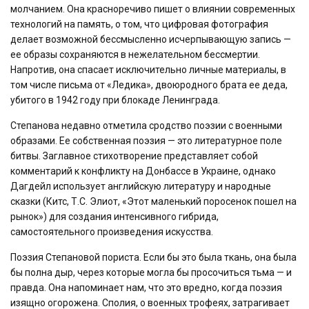
молчанием. Она красноречиво пишет о влиянии современных
технологий на память, о том, что цифровая фотография
делает возможной бессмысленно исчерпывающую запись —
ее образы сохраняются в нежелательном бессмертии.
Напротив, она спасает исключительно личные материалы, в
том числе письма от «Ледика», двоюродного брата ее деда,
убитого в 1942 году при блокаде Ленинграда.
Степанова недавно отметила сродство поэзии с военными
образами. Ее собственная поэзия — это литературное поле
битвы. Заглавное стихотворение представляет собой
комментарий к конфликту на Донбассе в Украине, однако
Дагдейл использует английскую литературу и народные
сказки (Китс, Т.С. Элиот, «Этот маленький поросенок пошел на
рынок») для создания интенсивного гибрида,
самостоятельного произведения искусства.
Поэзия Степановой пориста. Если бы это была ткань, она была
бы полна дыр, через которые могла бы просочиться тьма — и
правда. Она напоминает нам, что это вредно, когда поэзия
изящно огорожена. Сполия, о военных трофеях, затрагивает