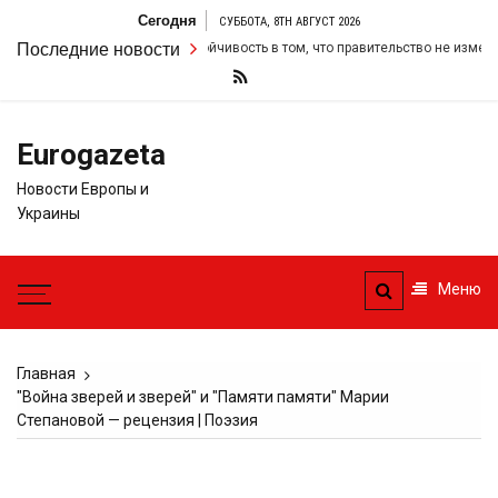
Перейти
Сегодня
СУББОТА, 8TH АВГУСТ 2026
к
тармер удвоил свою настойчивость в том, что правительство не изменит с
Последние новости
содержимому
Eurogazeta
Новости Европы и
Украины
Меню
Главная
"Война зверей и зверей" и "Памяти памяти" Марии
Степановой — рецензия | Поэзия