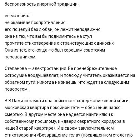
бесполезность инертной традиции:
ее материал
не оказывает сопротивления
его поцелуй без любви, он лежит неподвижно
она из тех, что вы бы поднимитесь на стул
прочтите стихотворение о странствующих одиноких
Она из тех, кто когда-то был хорошим советским
переводчиком.
Степанова — электростанция. Ее пренебрежительное
остроумие воодушевляет, и повсюду читатель оказывается на
обратном пути: никогда не знаешь, что ждет за следующим
поворотом.
В
В
Памяти памяти
она описывает содержание своей книги.
московская квартира покойной тети — обесценившаяся
смертью. В другом месте она надеется найти ключ к
собственному прошлому, к «двери секретного коридора в
нашей старой квартире». И в своем заключительном
стихотворении «Возвращение тела» (посвященном столетию