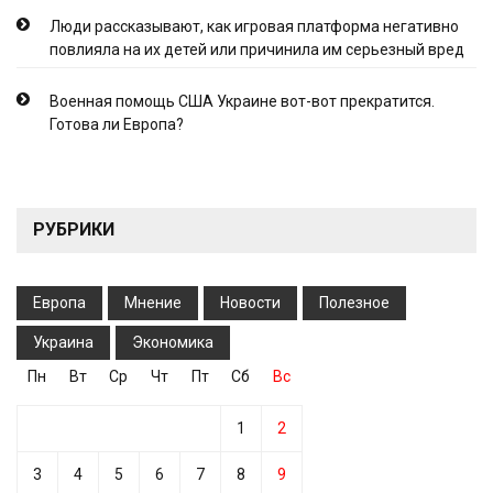
Люди рассказывают, как игровая платформа негативно
повлияла на их детей или причинила им серьезный вред
Военная помощь США Украине вот-вот прекратится.
Готова ли Европа?
РУБРИКИ
Европа
Мнение
Новости
Полезное
Украина
Экономика
Пн
Вт
Ср
Чт
Пт
Сб
Вс
1
2
3
4
5
6
7
8
9