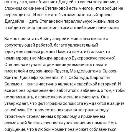
потому, что, как объясняет Дагдейл в своем вступлении, в
сложном сочинении Степановой есть многое, что вообще не
переводится. . И все же это был замечательный проект
Дагдейла — дать Степановой параллельную жизнь, ловко
снабдив ее модернистские стихи английскими примерами.
Важно прочитать
Войну зверей и животных
вместе с
сопутствующей работой. богато увлекательный
«документальный роман»
Памяти памяти
(только что
номинирован на Международную Букеровскую премию).
Степанова изучает стремление увековечить память
писателей и художников: Пруста, Мандельштама, Сьюзен
Зонтаг, Джозефа Корнелла, У. Г. Себальда, Шарлотты
Саломон — книга частично является еврейской историей. И
все же она одновременно заботится о забвении, о том, чтобы
не записывать, о праве окончательно исчезнуть. Она
утверждает, что фотографии холокоста нуждаются в защите
от публики. Ее творчество находится на грани между
страстным стремлением к прошлому и признанием
возможной бессмысленности увековечения памяти. Есть
ощущение, что в любой момент она может соблазниться