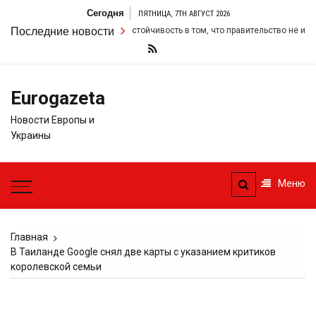
Перейти
Сегодня
ПЯТНИЦА, 7TH АВГУСТ 2026
к
ир Стармер удвоил свою настойчивость в том, что правительство не измен
Последние новости
содержимому
Eurogazeta
Новости Европы и
Украины
Меню
Главная
В Таиланде Google снял две карты с указанием критиков
королевской семьи