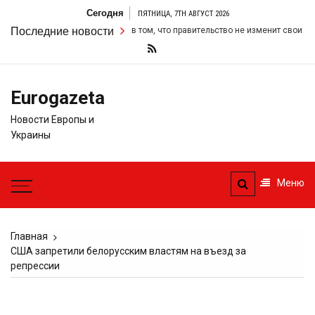
Перейти
Сегодня
ПЯТНИЦА, 7TH АВГУСТ 2026
к
ил свою настойчивость в том, что правительство не изменит свои фискаль
Последние новости
содержимому
Eurogazeta
Новости Европы и
Украины
Меню
Главная
США запретили белорусским властям на въезд за
репрессии