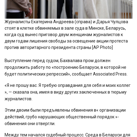
Журналисты Екатерина Андреева (справа) и Дарья Чулцова
стоят в клетке обвиняемых в зале суда в Минске, Беларусь,
когда суд вынес приговор двум женщинам журналистов к
двум годам лишения свободы за освещение акции протеста
против авторитарного президента страны [AP Photo]
Выступление перед судом, Бахвалава пром должен
продолжить работу по «построению Беларуси, в которой не
будет политических репрессий», сообщает Associated Press.
«Я не прошу вас. Я требую оправдания для себя и моих коллег
», — сказала она, имея в виду других заключенных в тюрьму
журналистов.
Этим двоим были предъявлены обвинения в« организации
действий, грубо нарушающих общественный порядок »-
обвинения они отвергли.
Между тем начался судебный процесс. Среда в Беларуси для