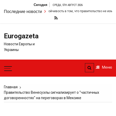
Перейти
Сегодня
СРЕДА, 5TH АВГУСТ 2026
к
р Стармер удвоил свою настойчивость в том, что правительство не изменит
Последние новости
содержимому
Eurogazeta
Новости Европы и
Украины
Меню
Главная
Правительство Венесуэлы сигнализирует о "частичных
договоренностях" на переговорах в Мексике