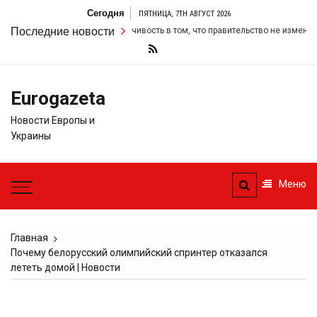
Перейти
Сегодня
ПЯТНИЦА, 7TH АВГУСТ 2026
к
армер удвоил свою настойчивость в том, что правительство не изменит св
Последние новости
содержимому
Eurogazeta
Новости Европы и
Украины
Меню
Главная
Почему белорусский олимпийский спринтер отказался
лететь домой | Новости