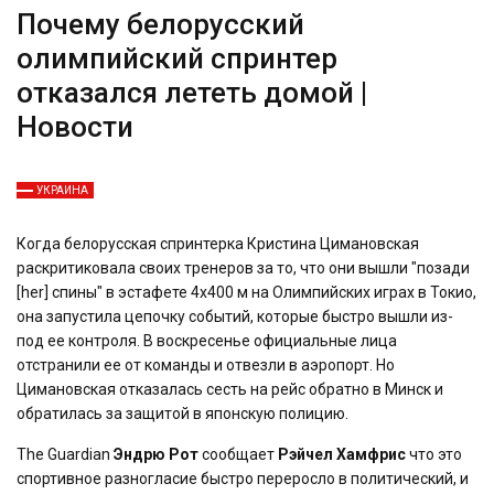
Почему белорусский
олимпийский спринтер
отказался лететь домой |
Новости
УКРАИНА
Когда белорусская спринтерка Кристина Цимановская
раскритиковала своих тренеров за то, что они вышли "позади
[her] спины" в эстафете 4х400 м на Олимпийских играх в Токио,
она запустила цепочку событий, которые быстро вышли из-
под ее контроля. В воскресенье официальные лица
отстранили ее от команды и отвезли в аэропорт. Но
Цимановская отказалась сесть на рейс обратно в Минск и
обратилась за защитой в японскую полицию.
The Guardian
Эндрю Рот
сообщает
Рэйчел Хамфрис
что это
спортивное разногласие быстро переросло в политический, и