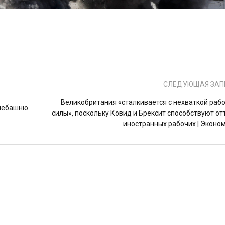
СЛЕДУЮЩАЯ ЗАП
Великобритания «сталкивается с нехваткой раб
елебашню
силы», поскольку Ковид и Брексит способствуют от
иностранных рабочих | Эконо