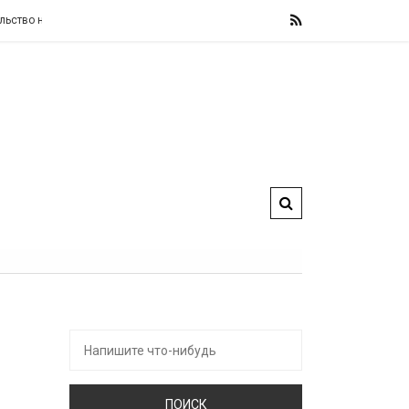
не изменит свои фискальные правила, назвав их «железными» и «не подлеж
Искать: