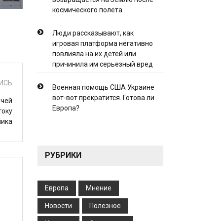
космического полета
Люди рассказывают, как
игровая платформа негативно
повлияла на их детей или
причинила им серьезный вред
ИСЬ
Военная помощь США Украине
вот-вот прекратится. Готова ли
очей
Европа?
току
мика
РУБРИКИ
Европа
Мнение
Новости
Полезное