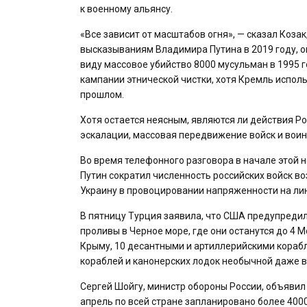
к военному альянсу.
«Все зависит от масштабов огня», — сказал Коза
высказываниям Владимира Путина в 2019 году, он
виду массовое убийство 8000 мусульман в 1995 г
кампании этнической чистки, хотя Кремль испол
прошлом.
Хотя остается неясным, являются ли действия Р
эскалации, массовая передвижение войск и воин
Во время телефонного разговора в начале этой
Путин сократил численность российских войск во
Украину в провоцировании напряженности на ли
В пятницу Турция заявила, что США предупредили
проливы в Черное море, где они останутся до 4
Крыму, 10 десантными и артиллерийскими кораб
кораблей и канонерских лодок необычной даже в
Сергей Шойгу, министр обороны России, объявил
апрель по всей стране запланировано более 400