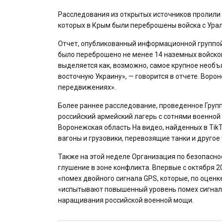
Расследования из открытых источников пролили 
которых в Крым были переброшены войска с Урала
Отчет, опубликованный информационной группой Д
было переброшено не менее 14 наземных войсков
выделяется как, возможно, самое крупное необ
восточную Украину», — говорится в отчете. Вор
передвижениях».
Более раннее расследование, проведенное Групп
российский армейский лагерь с сотнями военной
Воронежская область На видео, найденных в Tik
вагоны и грузовики, перевозящие танки и друго
Также на этой неделе Организация по безопаснос
глушение в зоне конфликта. Впервые с октября 2
«помех двойного сигнала GPS, которые, по оценк
«испытывают повышенный уровень помех сигнала 
наращивания российской военной мощи.