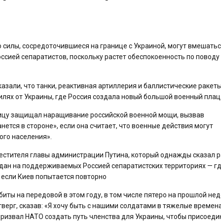
 силы, сосредоточившиеся на границе с Украиной, могут вмешатьс
сией сепаратистов, поскольку растет обеспокоенность по поводу
азали, что танки, реактивная артиллерия и баллистические ракет
илях от Украины, где Россия создала новый большой военный пла
ницу защищал наращивание российской военной мощи, вызвав
анется в стороне», если она считает, что военные действия могут
ого населения».
естителя главы администрации Путина, который однажды сказал р
ждан на поддерживаемых Россией сепаратистских территориях — гд
— если Киев попытается повторно
ты на передовой в этом году, в том числе пятеро на прошлой нед
верг, сказав: «Я хочу быть с нашими солдатами в тяжелые времен
 призвал НАТО создать путь членства для Украины, чтобы присоед