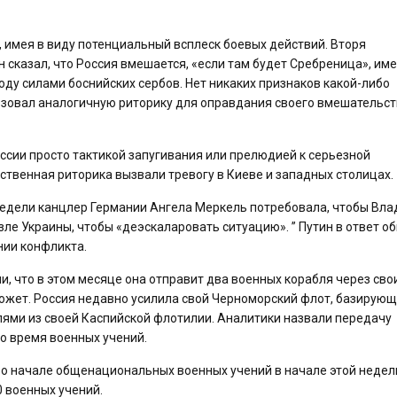
к, имея в виду потенциальный всплеск боевых действий. Вторя
 сказал, что Россия вмешается, «если там будет Сребреница», име
оду силами боснийских сербов. Нет никаких признаков какой-либо
ьзовал аналогичную риторику для оправдания своего вмешательст
оссии просто тактикой запугивания или прелюдией к серьезной
ственная риторика вызвали тревогу в Киеве и западных столицах.
 недели канцлер Германии Ангела Меркель потребовала, чтобы Вл
зле Украины, чтобы «деэскаларовать ситуацию». ” Путин в ответ о
нии конфликта.
, что в этом месяце она отправит два военных корабля через сво
 Может. Россия недавно усилила свой Черноморский флот, базирующ
лями из своей Каспийской флотилии. Аналитики назвали передачу
о время военных учений.
 о начале общенациональных военных учений в начале этой недели
0 военных учений.