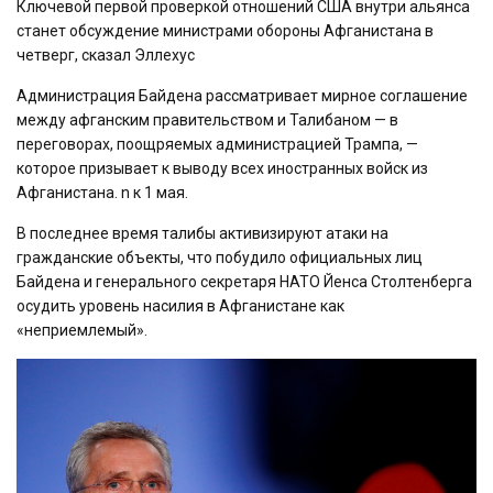
Ключевой первой проверкой отношений США внутри альянса
станет обсуждение министрами обороны Афганистана в
четверг, сказал Эллехус
Администрация Байдена рассматривает мирное соглашение
между афганским правительством и Талибаном — в
переговорах, поощряемых администрацией Трампа, —
которое призывает к выводу всех иностранных войск из
Афганистана. n к 1 мая.
В последнее время талибы активизируют атаки на
гражданские объекты, что побудило официальных лиц
Байдена и генерального секретаря НАТО Йенса Столтенберга
осудить уровень насилия в Афганистане как
«неприемлемый».