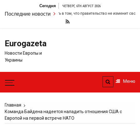
Перейти
Сегодня
ЧЕТВЕРГ, 6TH АВГУСТ 2026
к
ил свою настойчивость в том, что правительство не изменит свои фискаль
Последние новости
содержимому
Eurogazeta
Новости Европы и
Украины
Меню
Главная
Команда Байдена надеется наладить отношения США с
Европой на первой встрече НАТО