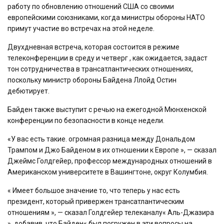
работу по обновлению отношений США со своими
европейскими союзниками, когда министры обороны НАТО
примут участие во встречах на этой неделе.
Двухдневная встреча, которая состоится в режиме
телеконференции в среду и четверг , как ожидается, задаст
тон сотрудничества в трансатлантических отношениях,
поскольку министр обороны Байдена Ллойд Остин
дебютирует.
Байден также выступит с речью на ежегодной Мюнхенской
конференции по безопасности в конце недели.
«У вас есть такие. огромная разница между Дональдом
Трампом и Джо Байденом в их отношении к Европе », — сказал
Джеймс Голдгейер, профессор международных отношений в
Американском университете в Вашингтоне, округ Колумбия.
« Имеет большое значение то, что теперь у нас есть
президент, который привержен трансатлантическим
отношениям », — сказал Голдгейер телеканалу« Аль-Джазира
», добавив, что Байден« был погружен в эти вопросы на