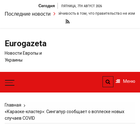
Перейти
Сегодня
ПЯТНИЦА, 7TH АВГУСТ 2026
к
Стармер удвоил свою настойчивость в том, что правительство не изменит 
Последние новости
содержимому
Eurogazeta
Новости Европы и
Украины
Меню
Главная
«Караоке-кластер»: Сингапур сообщает о всплеске новых
случаев COVID