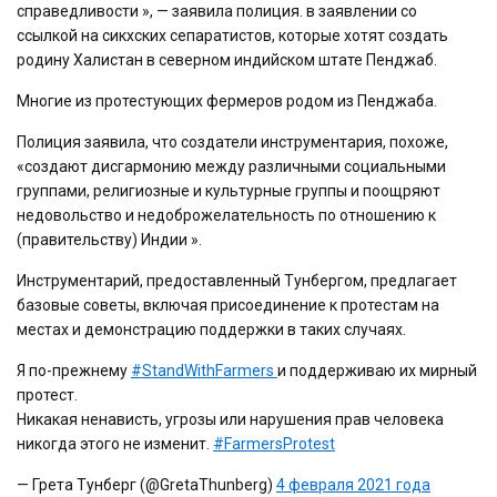
справедливости », — заявила полиция. в заявлении со
ссылкой на сикхских сепаратистов, которые хотят создать
родину Халистан в северном индийском штате Пенджаб.
Многие из протестующих фермеров родом из Пенджаба.
Полиция заявила, что создатели инструментария, похоже,
«создают дисгармонию между различными социальными
группами, религиозные и культурные группы и поощряют
недовольство и недоброжелательность по отношению к
(правительству) Индии ».
Инструментарий, предоставленный Тунбергом, предлагает
базовые советы, включая присоединение к протестам на
местах и ​​демонстрацию поддержки в таких случаях.
Я по-прежнему
#StandWithFarmers
и поддерживаю их мирный
протест.
Никакая ненависть, угрозы или нарушения прав человека
никогда этого не изменит.
#FarmersProtest
— Грета Тунберг (@GretaThunberg)
4 февраля 2021 года