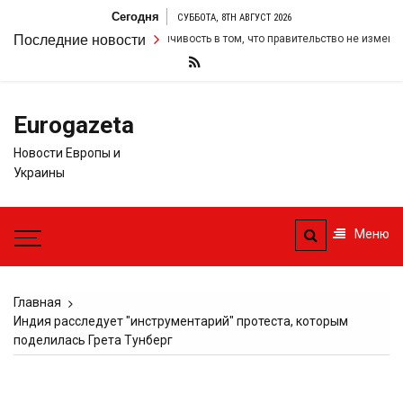
Перейти
Сегодня
СУББОТА, 8TH АВГУСТ 2026
к
рмер удвоил свою настойчивость в том, что правительство не изменит сво
Последние новости
содержимому
Eurogazeta
Новости Европы и
Украины
Меню
Главная
Индия расследует "инструментарий" протеста, которым
поделилась Грета Тунберг