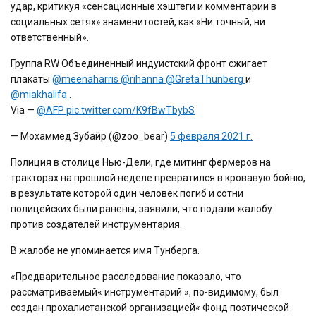
удар, критикуя «сенсационные хэштеги и комментарии в
социальных сетях» знаменитостей, как «Ни точный, ни
ответственный».
Группа RW Объединенный индуистский фронт сжигает
плакаты
@meenaharris
@rihanna
@GretaThunberg
и
@miakhalifa
.
Via —
@AFP
pic.twitter.com/K9fBwTbybS
— Мохаммед Зубайр (@zoo_bear)
5 февраля 2021 г.
Полиция в столице Нью-Дели, где митинг фермеров на
тракторах на прошлой неделе превратился в кровавую бойню,
в результате которой один человек погиб и сотни
полицейских были ранены, заявили, что подали жалобу
против создателей инструментария.
В жалобе не упоминается имя Тунберга.
«Предварительное расследование показало, что
рассматриваемый« инструментарий », по-видимому, был
создан прохалистанской организацией« Фонд поэтической