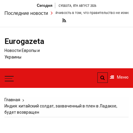
Перейти
Сегодня
СУББОТА, 8TH АВГУСТ 2026
к
тармер удвоил свою настойчивость в том, что правительство не изменит с
Последние новости
содержимому
Eurogazeta
Новости Европы и
Украины
Меню
Главная
Индия: китайский солдат, захваченный в плен в Ладакхе,
будет возвращен