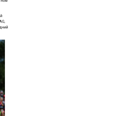
тном
ый
AG,
едний