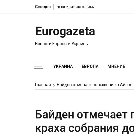
Перейти
Сегодня
Кир Стармер уд
ЧЕТВЕРГ, 6TH АВГУСТ 2026
к
содержимому
Eurogazeta
Новости Европы и Украины
УКРАИНА
ЕВРОПА
МНЕНИЕ
Главная
Байден отмечает повышение в Айове 
Байден отмечает 
краха собрания до