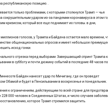
на республиканскую позицию. .
вается только проблемами, с которыми столкнулся Трамп — чья
а сокрушительным ударом из-за пандемии коронавируса в этом го
м кризисом, который все еще поднимает их головы. в дни,
 миллионов голосов, у Трампа и Байдена остается мало времени, 
шинстве общенациональных опросов и имеет небольшое преимуще
решить исход гонки.
нального отрезка перед выборами. Завершающий спринт Трампа 
ьвании в субботу и почти дюжину событий в последние 48 часов по
 Миннесоте Байден нанесет удар по Мичигану, где он проведет
ом Обамой и будет в Пенсильвании в воскресенье и понедельник.
ения к ограничениям, действующим по всей стране для предотвр
е 228 000 человек в Соединенных Штатах, и число случаев заболе
 восстановлению, которое Трамп стремился защитить.