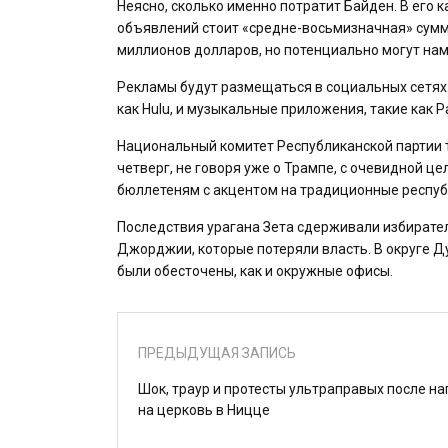
Неясно, сколько именно потратит Байден. В его 
объявлений стоит «средне-восьмизначная» сумма 
миллионов долларов, но потенциально могут нам
Рекламы будут размещаться в социальных сетях.
как Hulu, и музыкальные приложения, такие как P
Национальный комитет Республиканской партии 
четверг, не говоря уже о Трампе, с очевидной ц
бюллетеням с акцентом на традиционные респуб
Последствия урагана Зета сдерживали избирател
Джорджии, которые потеряли власть. В округе Д
были обесточены, как и окружные офисы.
ПРЕДЫДУЩАЯ ЗАПИСЬ
Шок, траур и протесты ультраправых после н
на церковь в Ницце