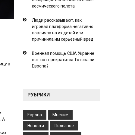
космического полета
Люди рассказывают, как
игровая платформа негативно
повлияла на их детей или
причинила им серьезный вред
Военная помощь США Украине
вот-вот прекратится. Готова ли
ицу в
Европа?
РУБРИКИ
и
Европа
Мнение
. А
Новости
Полезное
ких