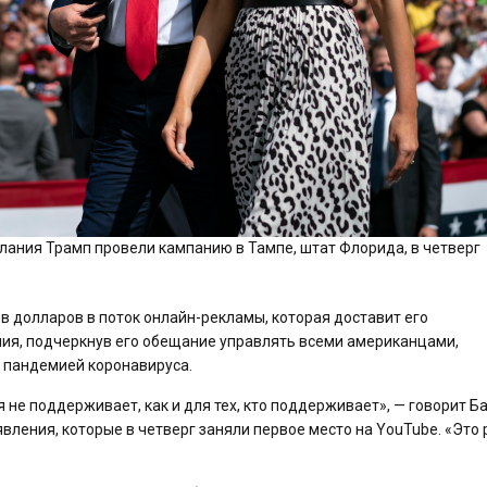
ания Трамп провели кампанию в Тампе, штат Флорида, в четверг
 долларов в поток онлайн-рекламы, которая доставит его
ия, подчеркнув его обещание управлять всеми американцами,
с пандемией коронавируса.
ня не поддерживает, как и для тех, кто поддерживает», — говорит Б
ления, которые в четверг заняли первое место на YouTube. «Это 