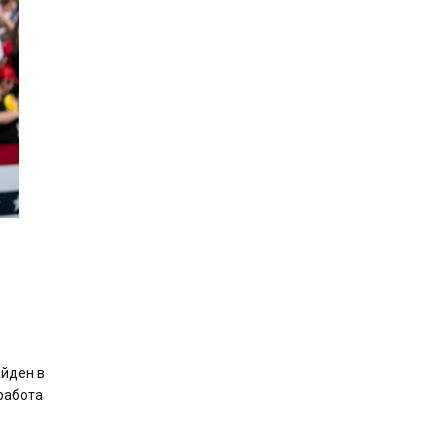
айден в
работа