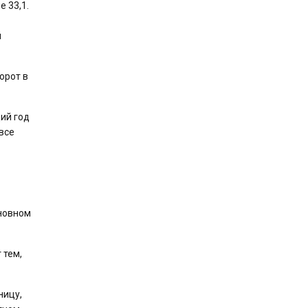
 33,1.
й
орот в
ий год
все
новном
 тем,
ницу,