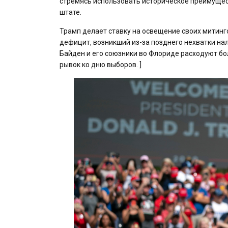
стремясь использовать историческое преимуще
штате.
Трамп делает ставку на освещение своих митин
дефицит, возникший из-за позднего нехватки на
Байден и его союзники во Флориде расходуют бол
рывок ко дню выборов. ]