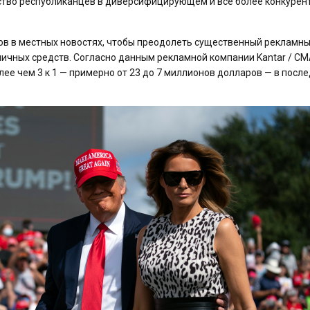
ство республиканцев в диверсифицирующем и все более конкурен
гов в местных новостях, чтобы преодолеть существенный рекламн
личных средств. Согласно данным рекламной компании Kantar / CM
ее чем 3 к 1 — примерно от 23 до 7 миллионов долларов — в посл