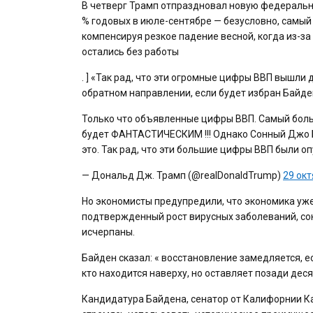
В четверг Трамп отпраздновал новую федеральн
% годовых в июле-сентябре — безусловно, самый
компенсируя резкое падение весной, когда из-з
остались без работы
. ] «Так рад, что эти огромные цифры ВВП вышли 
обратном направлении, если будет избран Байде
Только что объявленные цифры ВВП. Самый больш
будет ФАНТАСТИЧЕСКИМ !!! Однако Сонный Джо 
это. Так рад, что эти большие цифры ВВП были о
— Дональд Дж. Трамп (@realDonaldTrump)
29 окт
Но экономисты предупредили, что экономика уже
подтвержденный рост вирусных заболеваний, с
исчерпаны.
Байден сказал: « восстановление замедляется, е
кто находится наверху, но оставляет позади де
Кандидатура Байдена, сенатор от Калифорнии Ка