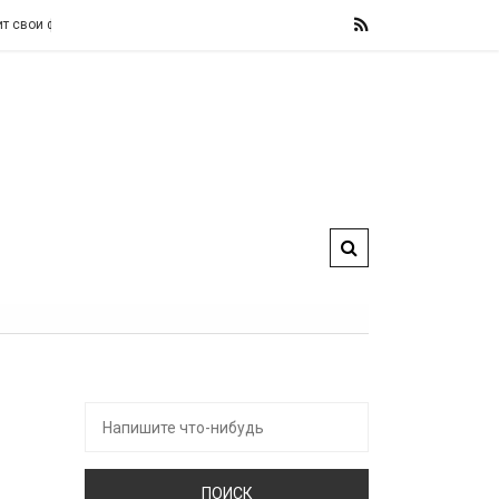
льные правила, назвав их «железными» и «не подлежащими обсуждению».
Искать: