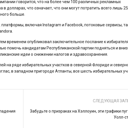
кампании говорится, что на более чем 100 различных рекламных
в долларах, что означает, что они могут потратить всего лишь 25
ного больше.
 платформы, включая Instagram и Facebook, потоковые сервисы, т
andora.
тем временем опубликовал заключительное послание к избирател
елью помочь кандидатам Республиканской партии подняться и вниз
ликанские идеи о снижении налогов и здравоохранения.
ей на ряде избирательных участков в северной Флориде и северн
углас, в западном пригороде Атланты, все шесть избирательных уч
СЛЕДУЮЩАЯ ЗАП
ападения
Забудьте о призраках на Хэллоуин, эти графики пу
Уолл-с