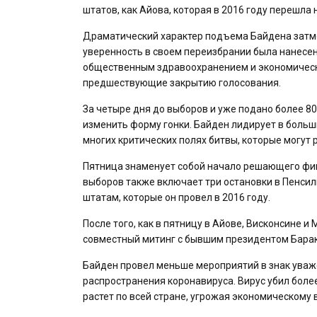
штатов, как Айова, которая в 2016 году перешла 
Драматический характер подъема Байдена затме
уверенность в своем переизбрании была нанесен
общественным здравоохранением и экономически
предшествующие закрытию голосования.
За четыре дня до выборов и уже подано более 80
изменить форму гонки. Байден лидирует в боль
многих критических полях битвы, которые могут 
Пятница знаменует собой начало решающего фи
выборов также включает три остановки в Пенсил
штатам, которые он провел в 2016 году.
После того, как в пятницу в Айове, Висконсине и
совместный митинг с бывшим президентом Барак
Байден провел меньше мероприятий в знак уваж
распространения коронавируса. Вирус убил боле
растет по всей стране, угрожая экономическому