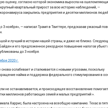
ую оценку, согласно которой экономика выросла на ошеломляющие
 крупный квартальный прирост за всю историю наблюдений, —
а коронавируса закрылись предприятия и десятки миллионов люде
до 3 ноября», — написал Трамп в Твиттере, предсказав ужасный пов
н.
ой и лучший в истории нашей страны, и даже не близко. Следующ
Байден и его предложенное рекордное повышение налогов убьют 
публикованы до 3 ноября.
ября 2020 г.
 снова ослабевает и сталкивается с новыми угрозами, поскольку
окращение найма и поддержка федерального стимулирования в ос
сли не останавливается, и происходящее восстановление помогает
сятки миллионов работающих семей и малых предприятий ».
мала Харрис, была настроена на всеобщую кампанию. Техас в пят