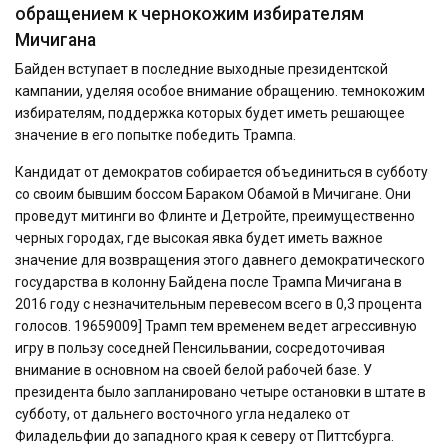
обращением к чернокожим избирателям
Мичигана
Байден вступает в последние выходные президентской
кампании, уделяя особое внимание обращению. темнокожим
избирателям, поддержка которых будет иметь решающее
значение в его попытке победить Трампа.
Кандидат от демократов собирается объединиться в субботу
со своим бывшим боссом Бараком Обамой в Мичигане. Они
проведут митинги во Флинте и Детройте, преимущественно
черных городах, где высокая явка будет иметь важное
значение для возвращения этого давнего демократического
государства в колонну Байдена после Трампа Мичигана в
2016 году с незначительным перевесом всего в 0,3 процента
голосов. 19659009] Трамп тем временем ведет агрессивную
игру в пользу соседней Пенсильвании, сосредоточивая
внимание в основном на своей белой рабочей базе. У
президента было запланировано четыре остановки в штате в
субботу, от дальнего восточного угла недалеко от
Филадельфии до западного края к северу от Питтсбурга.