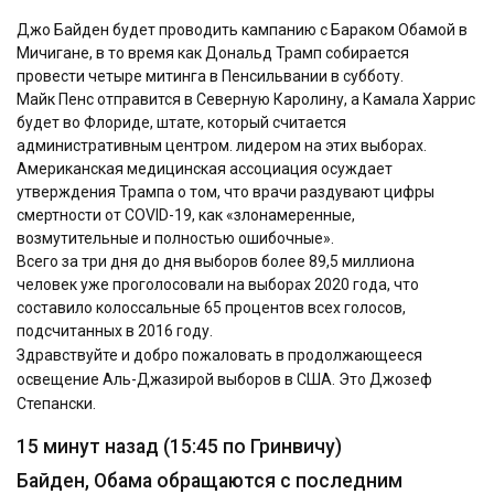
Джо Байден будет проводить кампанию с Бараком Обамой в
Мичигане, в то время как Дональд Трамп собирается
провести четыре митинга в Пенсильвании в субботу.
Майк Пенс отправится в Северную Каролину, а Камала Харрис
будет во Флориде, штате, который считается
административным центром. лидером на этих выборах.
Американская медицинская ассоциация осуждает
утверждения Трампа о том, что врачи раздувают цифры
смертности от COVID-19, как «злонамеренные,
возмутительные и полностью ошибочные».
Всего за три дня до дня выборов более 89,5 миллиона
человек уже проголосовали на выборах 2020 года, что
составило колоссальные 65 процентов всех голосов,
подсчитанных в 2016 году.
Здравствуйте и добро пожаловать в продолжающееся
освещение Аль-Джазирой выборов в США. Это Джозеф
Степански.
15 минут назад (15:45 по Гринвичу)
Байден, Обама обращаются с последним