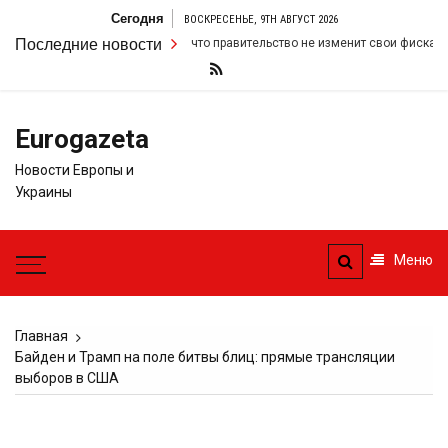
Перейти
Сегодня
ВОСКРЕСЕНЬЕ, 9TH АВГУСТ 2026
к
ю настойчивость в том, что правительство не изменит свои фискальные пр
Последние новости
содержимому
Eurogazeta
Новости Европы и
Украины
Меню
Главная
Байден и Трамп на поле битвы блиц: прямые трансляции
выборов в США