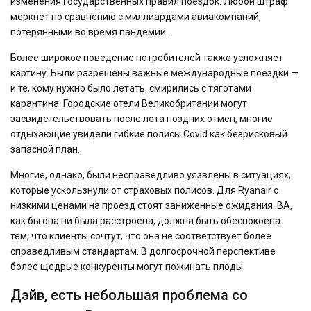
изменения государственных правил поездок. Любой штраф
меркнет по сравнению с миллиардами авиакомпаний,
потерянными во время пандемии.
Более широкое поведение потребителей также усложняет
картину. Были разрешены важные международные поездки —
и те, кому нужно было летать, смирились с тяготами
карантина. Городские отели Великобритании могут
засвидетельствовать после лета поздних отмен, многие
отдыхающие увидели гибкие полисы Covid как безрисковый
запасной план.
Многие, однако, были несправедливо уязвлены в ситуациях,
которые ускользнули от страховых полисов. Для Ryanair с
низкими ценами на проезд стоят заниженные ожидания. BA,
как бы она ни была расстроена, должна быть обеспокоена
тем, что клиенты сочтут, что она не соответствует более
справедливым стандартам. В долгосрочной перспективе
более щедрые конкуренты могут пожинать плоды.
Дэйв, есть небольшая проблема со