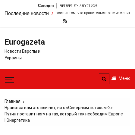
Перейти
Сегодня
ЧЕТВЕРГ, 6TH АВГУСТ 2026
к
ер удвоил свою настойчивость в том, что правительство не изменит свои 
Последние новости
содержимому
Eurogazeta
Новости Европы и
Украины
Меню
Главная
Нравится вам это или нет, но с «Северным потоком-2»
Путин поставит ногу на газ, который так необходим Европе
| Энергетика