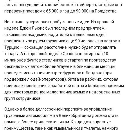
есть планы увеличить количество контейнеров, которые она
перевозит поездом с 65 000 в год до 90 000 на Рождество.
Не только супермаркет пробует новые идеи. На прошлой
неделе Джон Льюис был последним предприятием,
открывшим академию водителей с целью ежегодно
привлекать за рулем грузовика еще 90 человек. на восток в
Турцию — сокращая расстояние, нужно будет отправлять
товары. А на прошлой неделе Ocado инвестировал 10
миллионов фунтов стерлингов в стартап по производству
беспилотных автомобилей Wayve и в ближайшие месяцы
проведет испытания четырех фургонов в Лондоне (при
поддержке людей-операторов). битва за рабочих, которая
привела к повышению заработной платы и большим премиям
для некоторых ранее малооплачиваемых и недооцененных
групп сотрудников.
Однако в более долгосрочной перспективе управление
грузовыми автомобилями в Великобритании должно стать
намного более привлекательным. Когда даже простые
преимущества, такие как умывальники и туалеты, намного