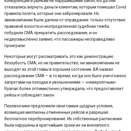
конкуренции и рынкам не нарушившими закон, когда они
отказались вернуть деньги клиентам, которым помешал Covid
правила полета, которые они забронировали. Но
авиакомпании были далеки от оправдания: только отсутствие
правовой ясности и неопределенная судебная тяжба
побудили CMA прекратить расследование, и он
недвусмысленно заявил, что пассажиры несправедливо
проиграли.
Некоторые могут рассматривать это как демонстрацию
беззубость CMA, но ни правительство, ни авиакомпании не
выходят из этой главы в хорошем состоянии. BA назвал
расследование CMA — в то время, когда оно было уничтожено
запретами на поездки и увольнениями — «невероятным».
Ryanair более оптимистично утверждала, что предоставляет
рейсы и соблюдает закон.
Перевозчики предложили свои самые щедрые условия,
возмещая миллионы отмененных рейсов и разрешая
бесплатное перебронирование. Их собственные расписания
были нарушены в кратчайшие сроки из-за внезапного