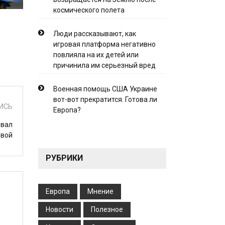
космического полета
Люди рассказывают, как
игровая платформа негативно
повлияла на их детей или
причинила им серьезный вред
Военная помощь США Украине
вот-вот прекратится. Готова ли
ИСЬ
Европа?
овал
овой
РУБРИКИ
Европа
Мнение
Новости
Полезное