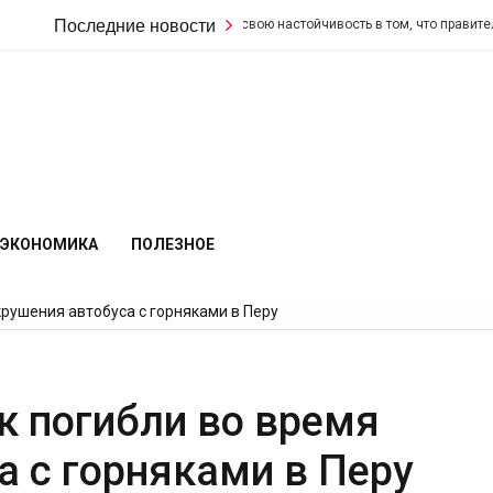
Кир Стармер удвоил свою настойчивость в том, что правительство
Последние новости
ЭКОНОМИКА
ПОЛЕЗНОЕ
крушения автобуса с горняками в Перу
к погибли во время
а с горняками в Перу