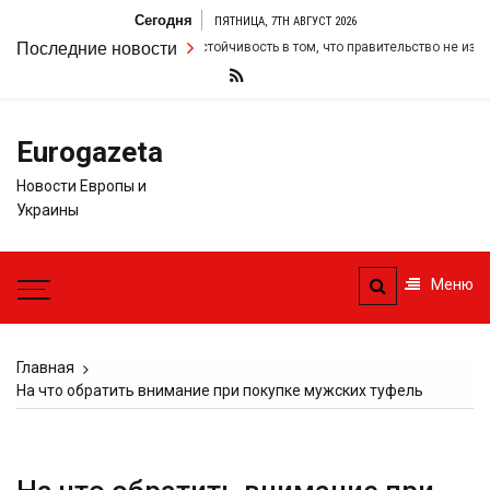
Перейти
Сегодня
ПЯТНИЦА, 7TH АВГУСТ 2026
к
р Стармер удвоил свою настойчивость в том, что правительство не измени
Последние новости
содержимому
Eurogazeta
Новости Европы и
Украины
Меню
Главная
На что обратить внимание при покупке мужских туфель