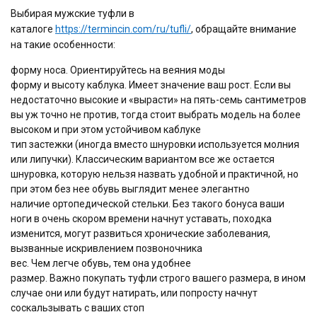
Выбирая мужские туфли в
каталоге
https://termincin.com/ru/tufli/
,
обращайте внимание
на такие особенности:
форму носа. Ориентируйтесь на веяния моды
форму и высоту каблука. Имеет значение ваш рост. Если вы
недостаточно высокие и «вырасти» на пять-семь сантиметров
вы уж точно не против, тогда стоит выбрать модель на более
высоком и при этом устойчивом каблуке
тип застежки (иногда вместо шнуровки используется молния
или липучки). Классическим вариантом все же остается
шнуровка, которую нельзя назвать удобной и практичной, но
при этом без нее обувь выглядит менее элегантно
наличие ортопедической стельки. Без такого бонуса ваши
ноги в очень скором времени начнут уставать, походка
изменится, могут развиться хронические заболевания,
вызванные искривлением позвоночника
вес. Чем легче обувь, тем она удобнее
размер. Важно покупать туфли строго вашего размера, в ином
случае они или будут натирать, или попросту начнут
соскальзывать с ваших стоп