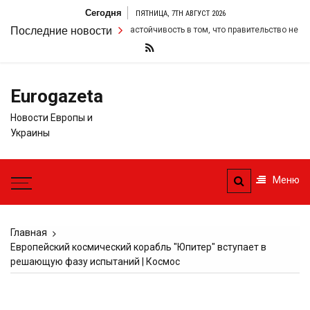
Перейти
Сегодня
ПЯТНИЦА, 7TH АВГУСТ 2026
к
Кир Стармер удвоил свою настойчивость в том, что правительство не изме
Последние новости
содержимому
Eurogazeta
Новости Европы и
Украины
Меню
Главная
Европейский космический корабль "Юпитер" вступает в
решающую фазу испытаний | Космос