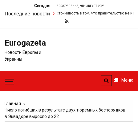
Перейти
Сегодня
ВОСКРЕСЕНЬЕ, 9TH АВГУСТ 2026
к
ир Стармер удвоил свою настойчивость в том, что правительство не измени
Последние новости
содержимому
Eurogazeta
Новости Европы и
Украины
Меню
Главная
Число погибших в результате двух тюремных беспорядков
в Эквадоре выросло до 22