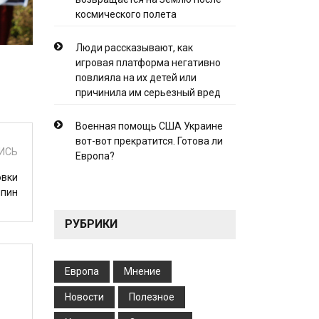
космического полета
Люди рассказывают, как
игровая платформа негативно
повлияла на их детей или
причинила им серьезный вред
Военная помощь США Украине
вот-вот прекратится. Готова ли
ИСЬ
Европа?
овки
ппин
РУБРИКИ
Европа
Мнение
Новости
Полезное