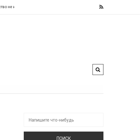
зменит свои фискальные правила, назвав их «железными» и «не подлежащим
Искать: