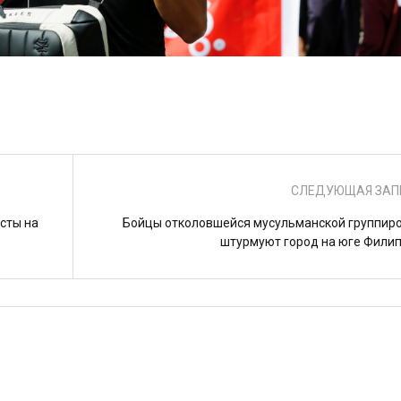
СЛЕДУЮЩАЯ ЗАП
сты на
Бойцы отколовшейся мусульманской группир
штурмуют город на юге Фили